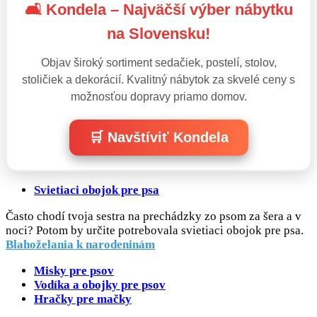
🛋️ Kondela – Najväčší výber nábytku
na Slovensku!
Objav široký sortiment sedačiek, postelí, stolov,
stoličiek a dekorácií. Kvalitný nábytok za skvelé ceny s
možnosťou dopravy priamo domov.
🛒 Navštíviť Kondela
Svietiaci obojok pre psa
Často chodí tvoja sestra na prechádzky zo psom za šera a v
noci? Potom by určite potrebovala svietiaci obojok pre psa.
Blahoželania k narodeninám
Misky pre psov
Vodíka a obojky pre psov
Hračky pre mačky