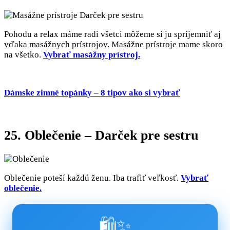
Pohodu a relax máme radi všetci môžeme si ju spríjemniť aj
vďaka masážnych prístrojov. Masážne prístroje mame skoro
na všetko.
Vybrať masážny prístroj.
Dámske zimné topánky – 8 tipov ako si vybrať
25. Oblečenie – Darček pre sestru
Oblečenie poteší každú ženu. Iba trafiť veľkosť.
Vybrať
oblečenie.
🛍️✨