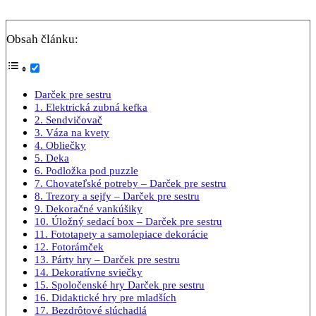
Obsah článku:
Darček pre sestru
1. Elektrická zubná kefka
2. Sendvičovač
3. Váza na kvety
4. Obliečky
5. Deka
6. Podložka pod puzzle
7. Chovateľské potreby – Darček pre sestru
8. Trezory a sejfy – Darček pre sestru
9. Dekoračné vankúšiky
10. Úložný sedací box – Darček pre sestru
11. Fototapety a samolepiace dekorácie
12. Fotorámček
13. Párty hry – Darček pre sestru
14. Dekoratívne sviečky
15. Spoločenské hry Darček pre sestru
16. Didaktické hry pre mladších
17. Bezdrôtové slúchadlá