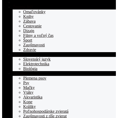
Domovská
stranka
Životný štýl
TOPden.sk
Omaľovánky
Knihy
Zábava
Cestovanie
Dizajn
Filmy a voľný čas
Šport
Zaujímavosti
Zdravie
Učivo
Slovenský jazyk
Elektrotechnika
Biológia
Zvieratá
Plemena psov
Psy
Mačky
Vtáky
Akvaristika
Kone
Králiky
Poľnohospodárske zvieratá
Zaujímavosti z ríše zvierat