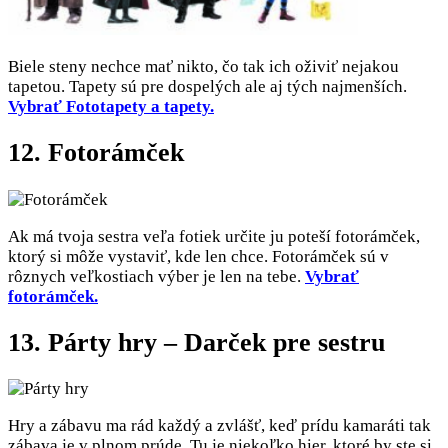
Biele steny nechce mať nikto, čo tak ich oživiť nejakou
tapetou. Tapety sú pre dospelých ale aj tých najmenších.
Vybrať Fototapety a tapety.
12. Fotorámček
Ak má tvoja sestra veľa fotiek určite ju poteší fotorámček,
ktorý si môže vystaviť, kde len chce. Fotorámček sú v
rôznych veľkostiach výber je len na tebe.
Vybrať
fotorámček.
13. Párty hry – Darček pre sestru
Hry a zábavu ma rád každý a zvlášť, keď prídu kamaráti tak
zábava je v plnom prúde. Tu je niekoľko hier, ktoré by ste si