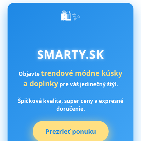
🛍️✨
SMARTY.SK
trendové módne kúsky
Objavte
a doplnky
pre váš jedinečný štýl.
Špičková kvalita, super ceny a expresné
doručenie.
Prezrieť ponuku