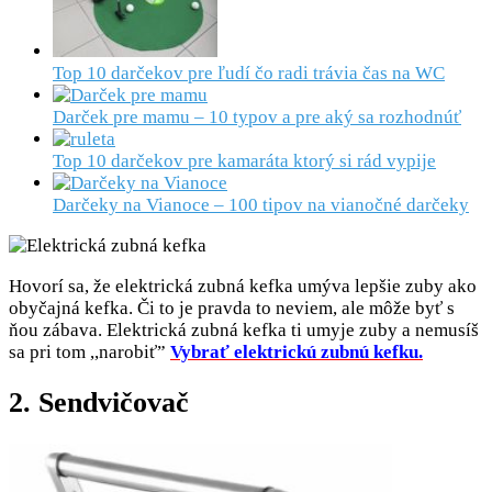
Top 10 darčekov pre ľudí čo radi trávia čas na WC
Darček pre mamu – 10 typov a pre aký sa rozhodnúť
Top 10 darčekov pre kamaráta ktorý si rád vypije
Darčeky na Vianoce – 100 tipov na vianočné darčeky
Hovorí sa, že elektrická zubná kefka umýva lepšie zuby ako
obyčajná kefka. Či to je pravda to neviem, ale môže byť s
ňou zábava. Elektrická zubná kefka ti umyje zuby a nemusíš
sa pri tom ,,narobiť”
Vybrať elektrickú zubnú kefku.
2. Sendvičovač