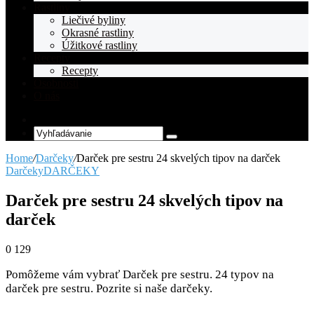
Rastliny
Liečivé byliny
Okrasné rastliny
Úžitkové rastliny
Recepty
Recepty
Osobnosti
O nás
Random
Article
Vyhľadávanie
Home
/
Darčeky
/
Darček pre sestru 24 skvelých tipov na darček
Darčeky
DARČEKY
Darček pre sestru 24 skvelých tipov na
darček
0
129
Pomôžeme vám vybrať Darček pre sestru. 24 typov na
darček pre sestru. Pozrite si naše darčeky.