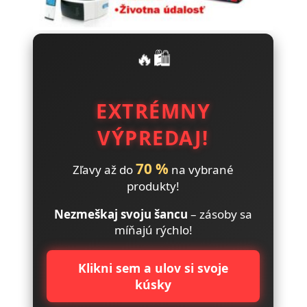
🔥🛍️
EXTRÉMNY
VÝPREDAJ!
70 %
Zľavy až do
na vybrané
produkty!
Nezmeškaj svoju šancu
– zásoby sa
míňajú rýchlo!
Klikni sem a ulov si svoje
kúsky