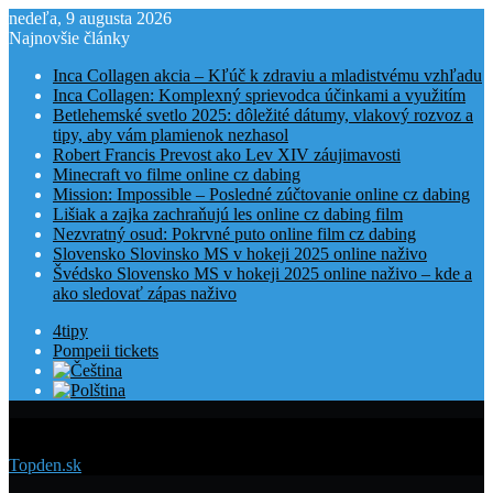
nedeľa, 9 augusta 2026
Najnovšie články
Inca Collagen akcia – Kľúč k zdraviu a mladistvému vzhľadu
Inca Collagen: Komplexný sprievodca účinkami a využitím
Betlehemské svetlo 2025: dôležité dátumy, vlakový rozvoz a
tipy, aby vám plamienok nezhasol
Robert Francis Prevost ako Lev XIV záujimavosti
Minecraft vo filme online cz dabing
Mission: Impossible – Posledné zúčtovanie online cz dabing
Lišiak a zajka zachraňujú les online cz dabing film
Nezvratný osud: Pokrvné puto online film cz dabing
Slovensko Slovinsko MS v hokeji 2025 online naživo
Švédsko Slovensko MS v hokeji 2025 online naživo – kde a
ako sledovať zápas naživo
4tipy
Pompeii tickets
Menu
Topden.sk