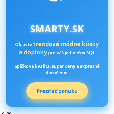
SMARTY.SK
trendové módne kúsky
Objavte
a doplnky
pre váš jedinečný štýl.
Špičková kvalita, super ceny a expresné
doručenie.
Prezrieť ponuku
0
129