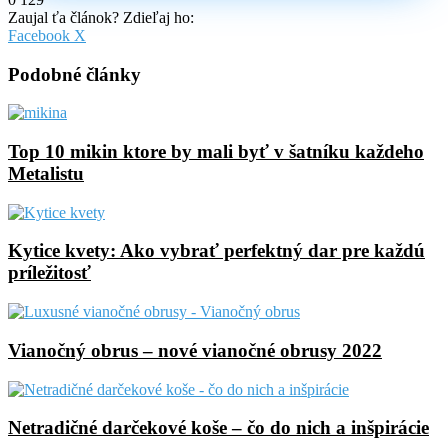
Zaujal ťa článok? Zdieľaj ho:
Pinterest
Messenger
Messenger
WhatsApp
Share
Facebook
X
via
Email
Podobné články
Top 10 mikin ktore by mali byť v šatníku každeho
Metalistu
Kytice kvety: Ako vybrať perfektný dar pre každú
príležitosť
Vianočný obrus – nové vianočné obrusy 2022
Netradičné darčekové koše – čo do nich a inšpirácie