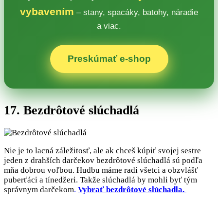
vybavením
– stany, spacáky, batohy, náradie
a viac.
Preskúmať e‑shop
17. Bezdrôtové slúchadlá
Nie je to lacná záležitosť, ale ak chceš kúpiť svojej sestre
jeden z drahších darčekov bezdrôtové slúchadlá sú podľa
mňa dobrou voľbou. Hudbu máme radi všetci a obzvlášť
puberťáci a tínedžeri. Takže slúchadlá by mohli byť tým
správnym darčekom
.
Vybrať bezdrôtové slúchadla.