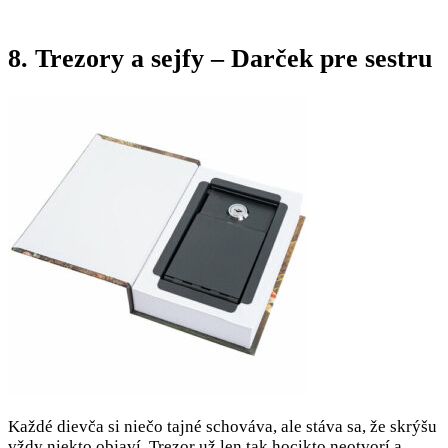
8. Trezory a sejfy – Darček pre sestru
Každé dievča si niečo tajné schováva, ale stáva sa, že skrýšu
vždy niekto objaví. Trezor už len tak hocikto neotvorí a