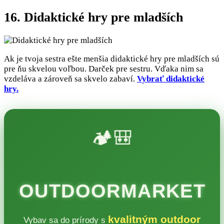
16. Didaktické hry pre mladších
Ak je tvoja sestra ešte menšia didaktické hry pre mladších sú
pre ňu skvelou voľbou. Darček pre sestru. Vďaka nim sa
vzdeláva a zároveň sa skvelo zabaví.
Vybrať didaktické
hry.
🏕️🎒
OUTDOORMARKET
kvalitným outdoor
Vybav sa do prírody s