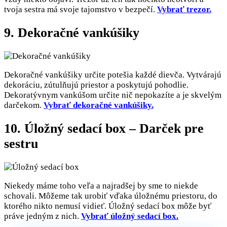
tvoja sestra má svoje tajomstvo v bezpečí.
Vybrať trezor.
9. Dekoračné vankúšiky
Dekoračné vankúšiky určite potešia každé dievča. Vytvárajú
dekoráciu, zútulňujú priestor a poskytujú pohodlie.
Dekoratývnym vankúšom určite nič nepokazíte a je skvelým
darčekom.
Vybrať dekoračné vankúšiky.
10. Úložný sedací box – Darček pre
sestru
Niekedy máme toho veľa a najradšej by sme to niekde
schovali. Môžeme tak urobiť vďaka úložnému priestoru, do
ktorého nikto nemusí vidieť. Úložný sedací box môže byť
práve jedným z nich.
Vybrať úložný sedací box.