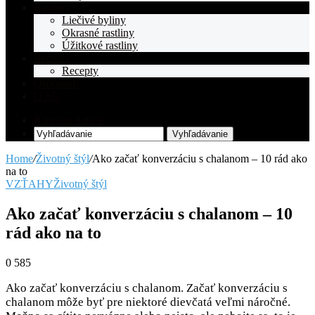
Rastliny
Liečivé byliny
Okrasné rastliny
Úžitkové rastliny
Recepty
Recepty
Osobnosti
O nás
Random Article
Vyhľadávanie
Home
/
Životný štýl
/
Ako začať konverzáciu s chalanom – 10 rád ako
na to
VZŤAHY
Životný štýl
Ako začať konverzáciu s chalanom – 10
rád ako na to
0
585
Ako začať konverzáciu s chalanom. Začať konverzáciu s
chalanom môže byť pre niektoré dievčatá veľmi náročné.