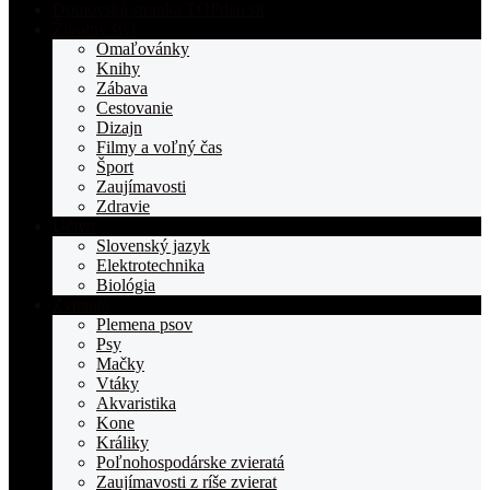
Domovská stranka TOPden.sk
Životný štýl
Omaľovánky
Knihy
Zábava
Cestovanie
Dizajn
Filmy a voľný čas
Šport
Zaujímavosti
Zdravie
Učivo
Slovenský jazyk
Elektrotechnika
Biológia
Zvieratá
Plemena psov
Psy
Mačky
Vtáky
Akvaristika
Kone
Králiky
Poľnohospodárske zvieratá
Zaujímavosti z ríše zvierat