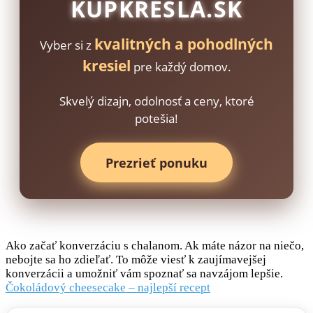
KUPKRESLA.SK
kvalitných a pohodlných
Vyber si z
kresiel
pre každý domov.
Skvelý dizajn, odolnosť a ceny, ktoré
potešia!
Prezrieť ponuku
Ako začať konverzáciu s chalanom. Ak máte názor na niečo,
nebojte sa ho zdieľať. To môže viesť k zaujímavejšej
konverzácii a umožniť vám spoznať sa navzájom lepšie.
Čokoládový cheesecake – najlepší recept