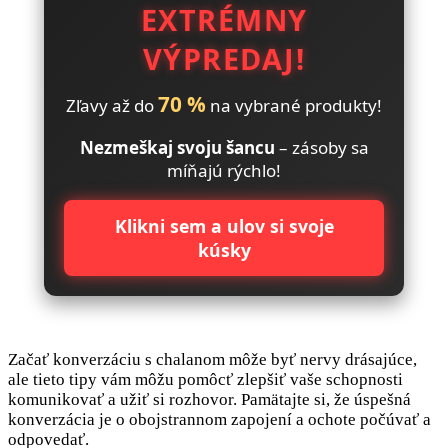
EXTRÉMNY
VÝPREDAJ!
70 %
Zľavy až do
na vybrané produkty!
Nezmeškaj svoju šancu
– zásoby sa
míňajú rýchlo!
Klikni sem a ulov si svoje
kúsky
Začať konverzáciu s chalanom môže byť nervy drásajúce,
ale tieto tipy vám môžu pomôcť zlepšiť vaše schopnosti
komunikovať a užiť si rozhovor. Pamätajte si, že úspešná
konverzácia je o obojstrannom zapojení a ochote počúvať a
odpovedať.