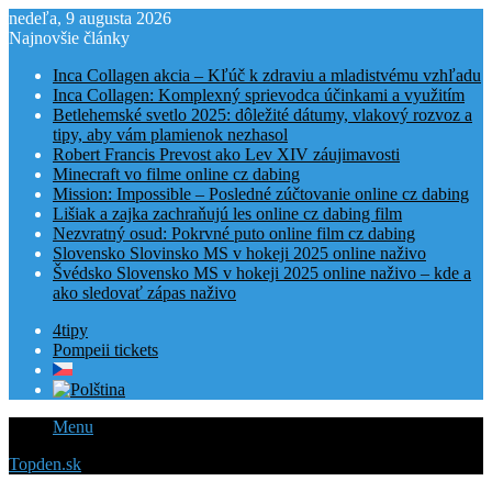
nedeľa, 9 augusta 2026
Najnovšie články
Inca Collagen akcia – Kľúč k zdraviu a mladistvému vzhľadu
Inca Collagen: Komplexný sprievodca účinkami a využitím
Betlehemské svetlo 2025: dôležité dátumy, vlakový rozvoz a
tipy, aby vám plamienok nezhasol
Robert Francis Prevost ako Lev XIV záujimavosti
Minecraft vo filme online cz dabing
Mission: Impossible – Posledné zúčtovanie online cz dabing
Lišiak a zajka zachraňujú les online cz dabing film
Nezvratný osud: Pokrvné puto online film cz dabing
Slovensko Slovinsko MS v hokeji 2025 online naživo
Švédsko Slovensko MS v hokeji 2025 online naživo – kde a
ako sledovať zápas naživo
4tipy
Pompeii tickets
Menu
Topden.sk