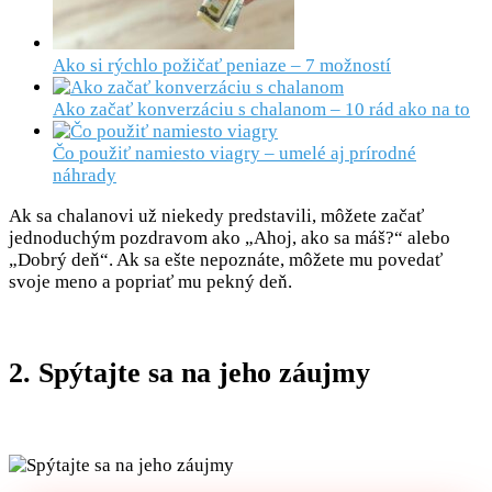
Ako si rýchlo požičať peniaze – 7 možností
Ako začať konverzáciu s chalanom – 10 rád ako na to
Čo použiť namiesto viagry – umelé aj prírodné
náhrady
Ak sa chalanovi už niekedy predstavili, môžete začať
jednoduchým pozdravom ako „Ahoj, ako sa máš?“ alebo
„Dobrý deň“. Ak sa ešte nepoznáte, môžete mu povedať
svoje meno a popriať mu pekný deň.
2. Spýtajte sa na jeho záujmy