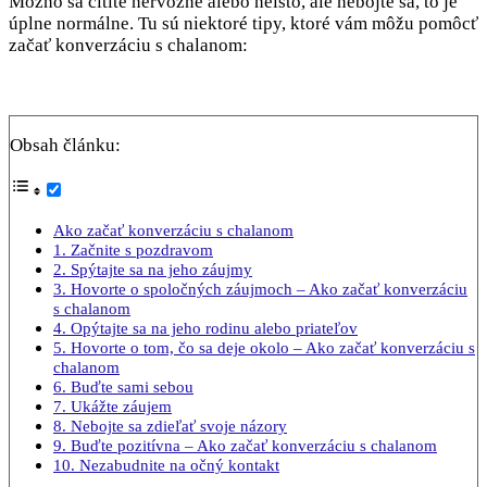
Možno sa cítite nervózne alebo neisto, ale nebojte sa, to je
úplne normálne. Tu sú niektoré tipy, ktoré vám môžu pomôcť
začať konverzáciu s chalanom:
Obsah článku:
Ako začať konverzáciu s chalanom
1. Začnite s pozdravom
2. Spýtajte sa na jeho záujmy
3. Hovorte o spoločných záujmoch – Ako začať konverzáciu
s chalanom
4. Opýtajte sa na jeho rodinu alebo priateľov
5. Hovorte o tom, čo sa deje okolo – Ako začať konverzáciu s
chalanom
6. Buďte sami sebou
7. Ukážte záujem
8. Nebojte sa zdieľať svoje názory
9. Buďte pozitívna – Ako začať konverzáciu s chalanom
10. Nezabudnite na očný kontakt