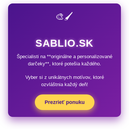
🎨🖌️
SABLIO.SK
Špecialisti na **originálne a personalizované
darčeky**, ktoré potešia každého.
Vyber si z unikátnych motívov, ktoré
ozvláštnia každý deň!
Prezrieť ponuku