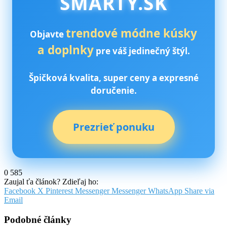
SMARTY.SK
trendové módne kúsky
Objavte
a doplnky
pre váš jedinečný štýl.
Špičková kvalita, super ceny a expresné
doručenie.
Prezrieť ponuku
0
585
Zaujal ťa článok? Zdieľaj ho:
Facebook
X
Pinterest
Messenger
Messenger
WhatsApp
Share via
Email
Podobné články