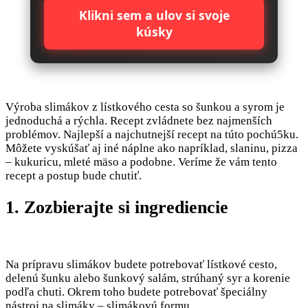
Klikni sem a ulov si svoje
kúsky
Výroba slimákov z lístkového cesta so šunkou a syrom je
jednoduchá a rýchla. Recept zvládnete bez najmenších
problémov. Najlepší a najchutnejší recept na túto pochú5ku.
Môžete vyskúšať aj iné náplne ako napríklad, slaninu, pizza
– kukuricu, mleté mäso a podobne. Veríme že vám tento
recept a postup bude chutiť.
1. Zozbierajte si ingrediencie
Na prípravu slimákov budete potrebovať lístkové cesto,
delenú šunku alebo šunkový salám, strúhaný syr a korenie
podľa chuti. Okrem toho budete potrebovať špeciálny
nástroj na slimáky – slimákovú formu.