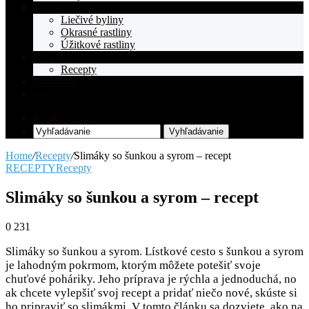
Rastliny
Liečivé byliny
Okrasné rastliny
Úžitkové rastliny
Recepty
Recepty
Osobnosti
O nás
Random Article
Vyhľadávanie
Home
/
Recepty
/
Slimáky so šunkou a syrom – recept
RECEPTY
Recepty
Slimáky so šunkou a syrom – recept
0
231
Slimáky so šunkou a syrom. Lístkové cesto s šunkou a syrom
je lahodným pokrmom, ktorým môžete potešiť svoje
chuťové poháriky. Jeho príprava je rýchla a jednoduchá, no
ak chcete vylepšiť svoj recept a pridať niečo nové, skúste si
ho pripraviť so slimákmi. V tomto článku sa dozviete, ako na