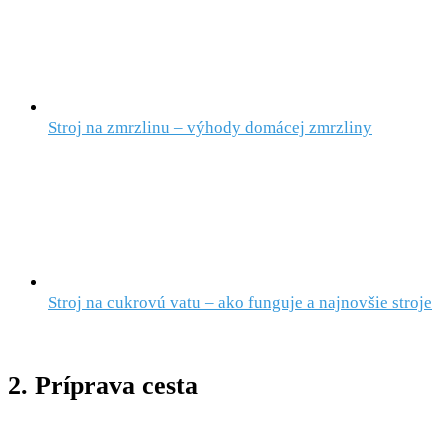
Stroj na zmrzlinu – výhody domácej zmrzliny
Stroj na cukrovú vatu – ako funguje a najnovšie stroje
2. Príprava cesta