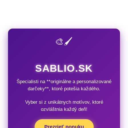
🎨🖌️
SABLIO.SK
Špecialisti na **originálne a personalizované
darčeky**, ktoré potešia každého.
Vyber si z unikátnych motívov, ktoré
ozvláštnia každý deň!
Prezrieť ponuku