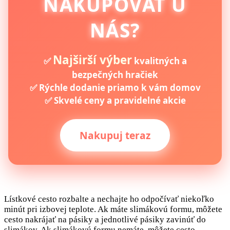
NAKUPOVAŤ U
NÁS?
Najširší výber
✅
kvalitných a
bezpečných hračiek
✅ Rýchle dodanie priamo k vám domov
✅ Skvelé ceny a pravidelné akcie
Nakupuj teraz
Lístkové cesto rozbalte a nechajte ho odpočívať niekoľko
minút pri izbovej teplote. Ak máte slimákovú formu, môžete
cesto nakrájať na pásiky a jednotlivé pásiky zavinúť do
slimákov. Ak slimákovú formu nemáte, môžete cesto