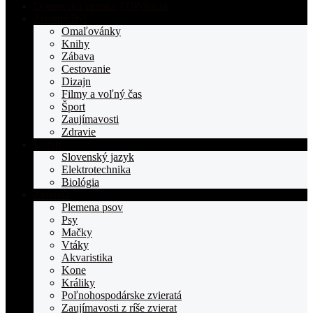
Domovská stranka TOPden.sk
Životný štýl
Omaľovánky
Knihy
Zábava
Cestovanie
Dizajn
Filmy a voľný čas
Šport
Zaujímavosti
Zdravie
Učivo
Slovenský jazyk
Elektrotechnika
Biológia
Zvieratá
Plemena psov
Psy
Mačky
Vtáky
Akvaristika
Kone
Králiky
Poľnohospodárske zvieratá
Zaujímavosti z ríše zvierat