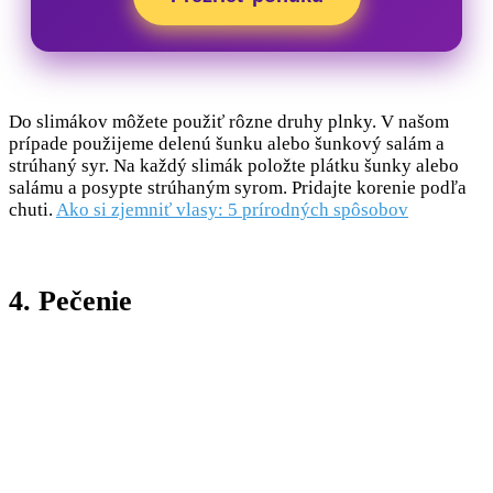
Do slimákov môžete použiť rôzne druhy plnky. V našom
prípade použijeme delenú šunku alebo šunkový salám a
strúhaný syr. Na každý slimák položte plátku šunky alebo
salámu a posypte strúhaným syrom. Pridajte korenie podľa
chuti.
Ako si zjemniť vlasy: 5 prírodných spôsobov
4. Pečenie