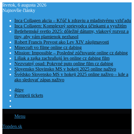
štvrtok, 6 augusta 2026
Najnovšie články
Inca Collagen akcia – Kľúč k zdraviu a mladistvému vzhľadu
Inca Collagen: Komplexný sprievodca účinkami a využitím
Betlehemské svetlo 2025: dôležité dátumy, vlakový rozvoz a
tipy, aby vám plamienok nezhasol
Robert Francis Prevost ako Lev XIV záujimavosti
Minecraft vo filme online cz dabing
Mission: Impossible – Posledné zúčtovanie online cz dabing
Lišiak a zajka zachraňujú les online cz dabing film
Nezvratný osud: Pokrvné puto online film cz dabing
Slovensko Slovinsko MS v hokeji 2025 online naživo
Švédsko Slovensko MS v hokeji 2025 online naživo – kde a
ako sledovať zápas naživo
4tipy
Pompeii tickets
Menu
Topden.sk