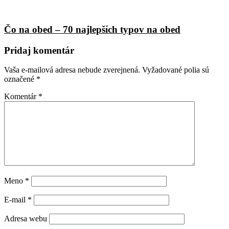
Čo na obed – 70 najlepších typov na obed
Pridaj komentár
Vaša e-mailová adresa nebude zverejnená.
Vyžadované polia sú
označené
*
Komentár
*
Meno
*
E-mail
*
Adresa webu