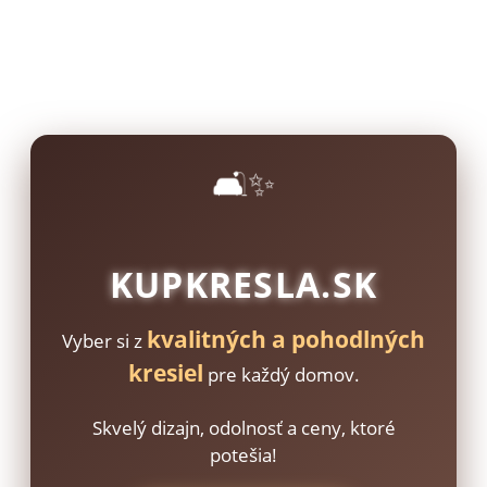
🛋️✨
KUPKRESLA.SK
kvalitných a pohodlných
Vyber si z
kresiel
pre každý domov.
Skvelý dizajn, odolnosť a ceny, ktoré
potešia!