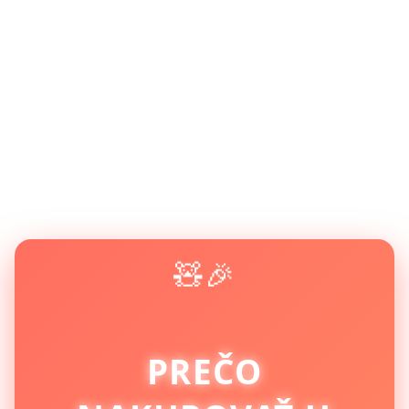
🧸🎉
PREČO