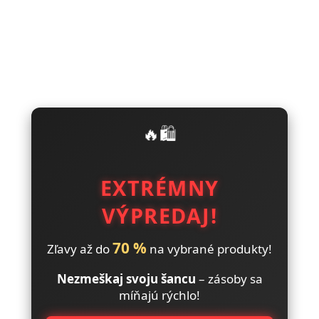
🔥🛍️
EXTRÉMNY
VÝPREDAJ!
70 %
Zľavy až do
na vybrané produkty!
Nezmeškaj svoju šancu
– zásoby sa
míňajú rýchlo!