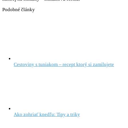
Podobné články
Cestoviny s tuniakom – recept ktorý si zamilujete
Ako zohriať knedľu: Tipy a triky