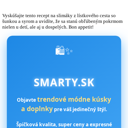
Vyskúšajte tento recept na slimáky z lístkového cesta so
šunkou a syrom a uvidíte, že sa stanú obľúbeným pokrmom
nielen u detí, ale aj u dospelých. Bon appetit!
🛍️✨
SMARTY.SK
trendové módne kúsky
Objavte
a doplnky
pre váš jedinečný štýl.
Špičková kvalita, super ceny a expresné