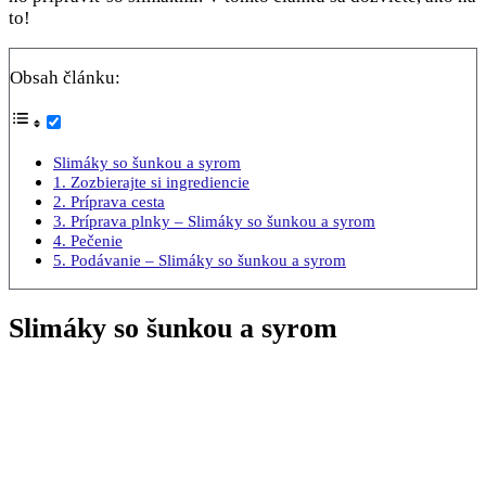
to!
Obsah článku:
Slimáky so šunkou a syrom
1. Zozbierajte si ingrediencie
2. Príprava cesta
3. Príprava plnky – Slimáky so šunkou a syrom
4. Pečenie
5. Podávanie – Slimáky so šunkou a syrom
Slimáky so šunkou a syrom