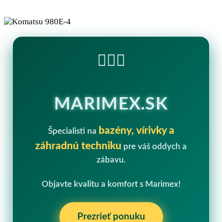
🏊‍♂️💧
MARIMEX.SK
bazény, vírivky a
Špecialisti na
záhradnú techniku
pre váš oddych a
zábavu.
Objavte kvalitu a komfort s Marimex!
Prezrieť ponuku