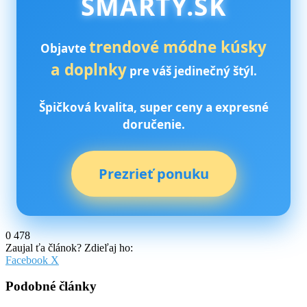
SMARTY.SK
trendové módne kúsky
Objavte
a doplnky
pre váš jedinečný štýl.
Špičková kvalita, super ceny a expresné
doručenie.
Prezrieť ponuku
0
478
Zaujal ťa článok? Zdieľaj ho:
Pinterest
Messenger
Messenger
WhatsApp
Share
Facebook
X
via
Email
Podobné články