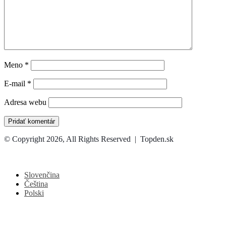
Meno
*
E-mail
*
Adresa webu
© Copyright 2026, All Rights Reserved | Topden.sk
Facebook
X
WhatsApp
Telegram
Back
to
top
Slovenčina
button
Čeština
Polski