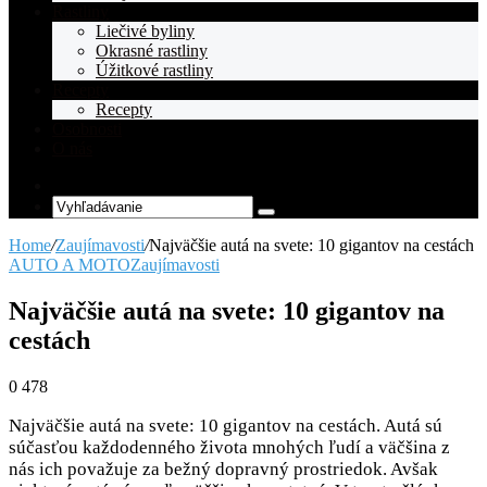
Rastliny
Liečivé byliny
Okrasné rastliny
Úžitkové rastliny
Recepty
Recepty
Osobnosti
O nás
Random
Article
Vyhľadávanie
Home
/
Zaujímavosti
/
Najväčšie autá na svete: 10 gigantov na cestách
AUTO A MOTO
Zaujímavosti
Najväčšie autá na svete: 10 gigantov na
cestách
0
478
Najväčšie autá na svete: 10 gigantov na cestách. Autá sú
súčasťou každodenného života mnohých ľudí a väčšina z
nás ich považuje za bežný dopravný prostriedok. Avšak