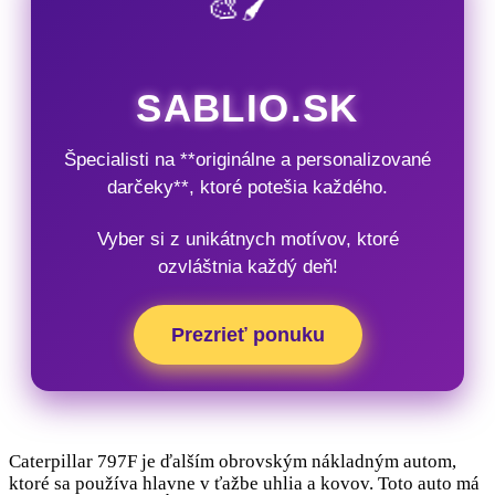
🎨🖌️
SABLIO.SK
Špecialisti na **originálne a personalizované
darčeky**, ktoré potešia každého.
Vyber si z unikátnych motívov, ktoré
ozvláštnia každý deň!
Prezrieť ponuku
Caterpillar 797F je ďalším obrovským nákladným autom,
ktoré sa používa hlavne v ťažbe uhlia a kovov. Toto auto má