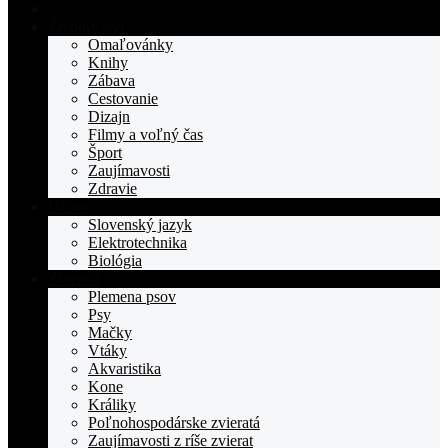
Domovská
stranka
Životný štýl
TOPden.sk
Omaľovánky
Knihy
Zábava
Cestovanie
Dizajn
Filmy a voľný čas
Šport
Zaujímavosti
Zdravie
Učivo
Slovenský jazyk
Elektrotechnika
Biológia
Zvieratá
Plemena psov
Psy
Mačky
Vtáky
Akvaristika
Kone
Králiky
Poľnohospodárske zvieratá
Zaujímavosti z ríše zvierat