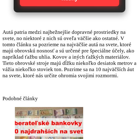
Autá patria medzi najbežnejšie dopravné prostriedky na
svete, no niektoré z nich sú oveľa väčšie ako ostatné. V
tomto článku sa pozrieme na najväčšie autá na svete, ktoré
majú obrovskú nosnosť a sú určené pre špeciálne účely, ako
napríklad ťažbu uhlia. Kovov a iných ťažkých materiálov.
Tieto obrovské stroje majú dĺžku niekoľko desiatok metrov a
vážia niekoľko stoviek ton. Pozrime sa na 10 najväčších áut
na svete, ktoré nás určite ohromia svojimi rozmormi.
Podobné články