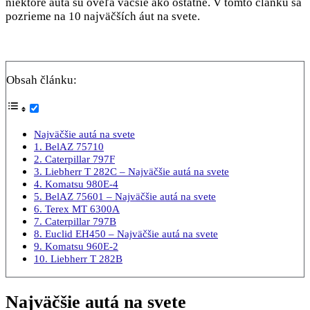
niektoré autá sú oveľa väčšie ako ostatné. V tomto článku sa
pozrieme na 10 najväčších áut na svete.
Obsah článku:
Najväčšie autá na svete
1. BelAZ 75710
2. Caterpillar 797F
3. Liebherr T 282C – Najväčšie autá na svete
4. Komatsu 980E-4
5. BelAZ 75601 – Najväčšie autá na svete
6. Terex MT 6300A
7. Caterpillar 797B
8. Euclid EH450 – Najväčšie autá na svete
9. Komatsu 960E-2
10. Liebherr T 282B
Najväčšie autá na svete