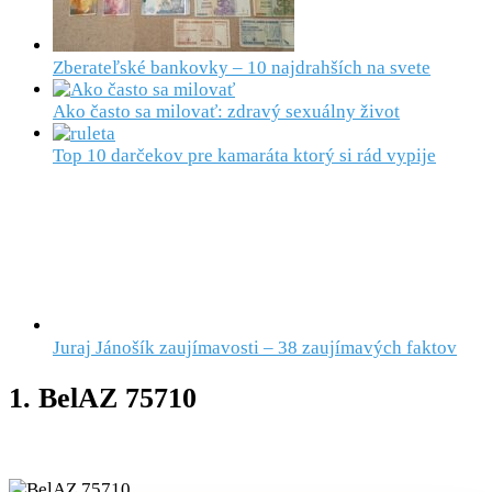
Zberateľské bankovky – 10 najdrahších na svete
Ako často sa milovať: zdravý sexuálny život
Top 10 darčekov pre kamaráta ktorý si rád vypije
Juraj Jánošík zaujímavosti – 38 zaujímavých faktov
1. BelAZ 75710