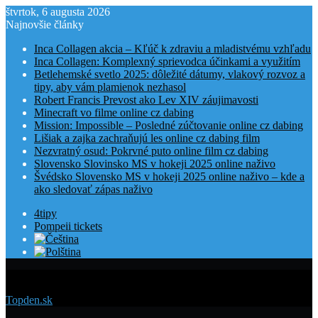
štvrtok, 6 augusta 2026
Najnovšie články
Inca Collagen akcia – Kľúč k zdraviu a mladistvému vzhľadu
Inca Collagen: Komplexný sprievodca účinkami a využitím
Betlehemské svetlo 2025: dôležité dátumy, vlakový rozvoz a
tipy, aby vám plamienok nezhasol
Robert Francis Prevost ako Lev XIV záujimavosti
Minecraft vo filme online cz dabing
Mission: Impossible – Posledné zúčtovanie online cz dabing
Lišiak a zajka zachraňujú les online cz dabing film
Nezvratný osud: Pokrvné puto online film cz dabing
Slovensko Slovinsko MS v hokeji 2025 online naživo
Švédsko Slovensko MS v hokeji 2025 online naživo – kde a
ako sledovať zápas naživo
4tipy
Pompeii tickets
Menu
Topden.sk