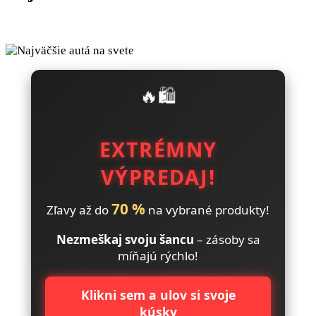
🔥🛍️
EXTRÉMNY
VÝPREDAJ!
70 %
Zľavy až do
na vybrané produkty!
Nezmeškaj svoju šancu
– zásoby sa
míňajú rýchlo!
Klikni sem a ulov si svoje
kúsky