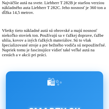
Najväčšie autá na svete. Liebherr T 282B je staršou verziou
nákladného auta Liebherr T 282C. Jeho nosnosť je 360 ton a
dĺžka 14,5 metrov.
Všetky tieto nákladné autá sú obrovské a majú nosnosť
niekoľko stoviek ton. Používajú sa v ťažkej doprave, ťažbe
uhlia, kovov a iných ťažkých materiálov. Sú to však
špecializované stroje a pre bežného vodiča sú nepoužiteľné.
Napriek tomu je fascinujúce vidieť také veľké autá na
cestách a v akcii pri práci.
🛍️✨