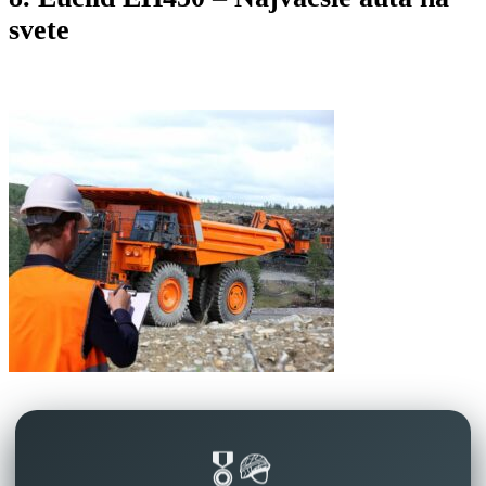
svete
🎖️🪖