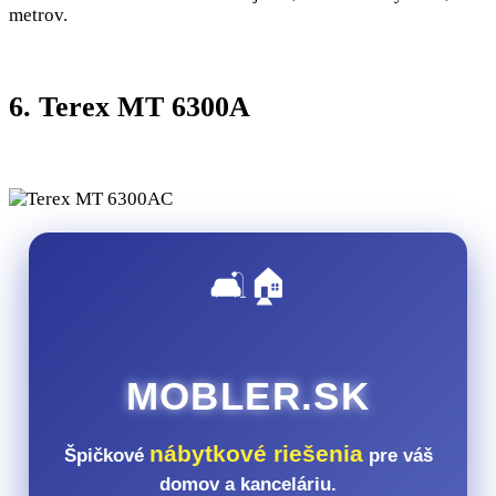
metrov.
6. Terex MT 6300A
🛋️🏠
MOBLER.SK
nábytkové riešenia
Špičkové
pre váš
domov a kanceláriu.