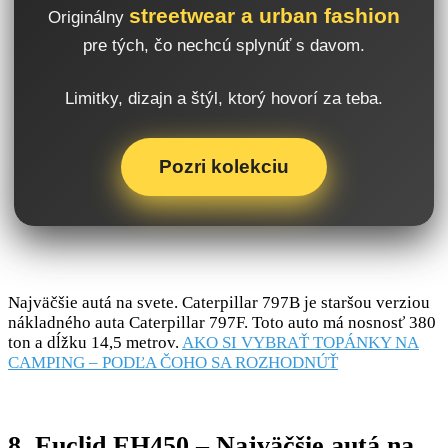
streetwear a urban fashion
Originálny
pre tých, čo nechcú splynúť s davom.
Limitky, dizajn a štýl, ktorý hovorí za teba.
Pozri kolekciu
Najväčšie autá na svete. Caterpillar 797B je staršou verziou
nákladného auta Caterpillar 797F. Toto auto má nosnosť 380
ton a dĺžku 14,5 metrov.
AKO SI VYBRAŤ TOPÁNKY NA
CAMPING – PODĽA ČOHO SA ROZHODNÚŤ
8. Euclid EH450 – Najväčšie autá na