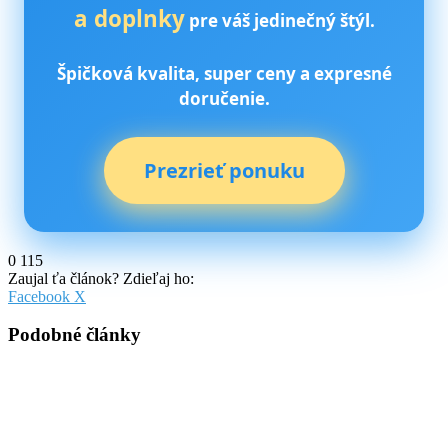
a doplnky
pre váš jedinečný štýl.
Špičková kvalita, super ceny a expresné
doručenie.
Prezrieť ponuku
0
115
Zaujal ťa článok? Zdieľaj ho:
Pinterest
Messenger
Messenger
WhatsApp
Share
Facebook
X
via
Email
Podobné články