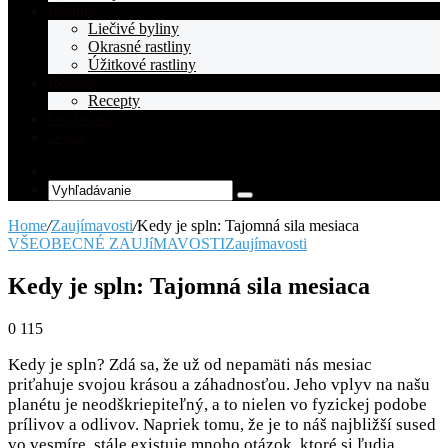
Rastliny
Liečivé byliny
Okrasné rastliny
Úžitkové rastliny
Recepty
Recepty
Osobnosti
O nás
Random
Article
Vyhľadávanie
Home
/
Zaujímavosti
/
Kedy je spln: Tajomná sila mesiaca
VŠEOBECNÉ ZAUJíMAVOSTI
Zaujímavosti
Kedy je spln: Tajomná sila mesiaca
0
115
Kedy je spln? Zdá sa, že už od nepamäti nás mesiac
priťahuje svojou krásou a záhadnosťou. Jeho vplyv na našu
planétu je neodškriepiteľný, a to nielen vo fyzickej podobe
prílivov a odlivov. Napriek tomu, že je to náš najbližší sused
vo vesmíre, stále existuje mnoho otázok, ktoré si ľudia