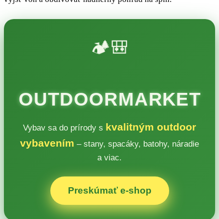
🏕️🎒
OUTDOORMARKET
kvalitným outdoor
Vybav sa do prírody s
vybavením
– stany, spacáky, batohy, náradie
a viac.
Preskúmať e‑shop