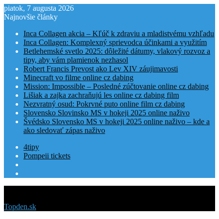
piatok, 7 augusta 2026
Najnovšie články
Inca Collagen akcia – Kľúč k zdraviu a mladistvému vzhľadu
Inca Collagen: Komplexný sprievodca účinkami a využitím
Betlehemské svetlo 2025: dôležité dátumy, vlakový rozvoz a
tipy, aby vám plamienok nezhasol
Robert Francis Prevost ako Lev XIV záujimavosti
Minecraft vo filme online cz dabing
Mission: Impossible – Posledné zúčtovanie online cz dabing
Lišiak a zajka zachraňujú les online cz dabing film
Nezvratný osud: Pokrvné puto online film cz dabing
Slovensko Slovinsko MS v hokeji 2025 online naživo
Švédsko Slovensko MS v hokeji 2025 online naživo – kde a
ako sledovať zápas naživo
4tipy
Pompeii tickets
Menu
Topden.sk