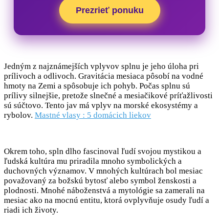
Prezrieť ponuku
Jedným z najznámejších vplyvov splnu je jeho úloha pri
prílivoch a odlivoch. Gravitácia mesiaca pôsobí na vodné
hmoty na Zemi a spôsobuje ich pohyb. Počas splnu sú
prílivy silnejšie, pretože slnečné a mesiačikové príťažlivosti
sú súčtovo. Tento jav má vplyv na morské ekosystémy a
rybolov.
Mastné vlasy : 5 domácich liekov
Okrem toho, spln dlho fascinoval ľudí svojou mystikou a
ľudská kultúra mu priradila mnoho symbolických a
duchovných významov. V mnohých kultúrach bol mesiac
považovaný za božskú bytosť alebo symbol ženskosti a
plodnosti. Mnohé náboženstvá a mytológie sa zamerali na
mesiac ako na mocnú entitu, ktorá ovplyvňuje osudy ľudí a
riadi ich životy.