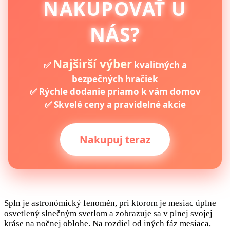
NAKUPOVAŤ U
NÁS?
Najširší výber
✅
kvalitných a
bezpečných hračiek
✅ Rýchle dodanie priamo k vám domov
✅ Skvelé ceny a pravidelné akcie
Nakupuj teraz
Spln je astronómický fenomén, pri ktorom je mesiac úplne
osvetlený slnečným svetlom a zobrazuje sa v plnej svojej
kráse na nočnej oblohe. Na rozdiel od iných fáz mesiaca,