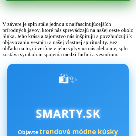
V závere je spln stále jednou z najfascinujúcejších
prírodných javov, ktoré nás sprevádzajú na našej ceste okolo
Slnka. Jeho krása a tajomstvo nás inšpirujú a povzbudzujú k
objavovaniu vesmíru a našej vlastnej spirituality. Bez
ohľadu na to, či veríme v jeho vplyv na nás alebo nie, spln
zostáva symbolom spojenia medzi ľuďmi a vesmírom.
🛍️✨
SMARTY.SK
trendové módne kúsky
Objavte