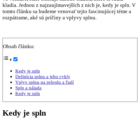
kladia. Jednou z najzaujímavejších z nich je, kedy je spln. V
tomto článku sa budeme venovať tejto fascinujúcej téme a
rozpátrame, aké sú príčiny a vplyvy splnu.
Obsah článku:
Kedy je spln
Definícia splnu a jeho cykly
Vplyv splnu na prírodu a ľudí
Spln a nálada
Kedy je spln
Kedy je spln