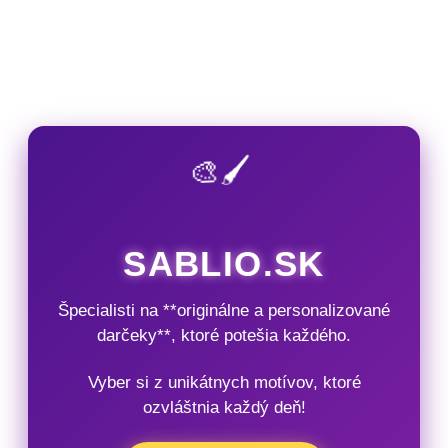
🎨🖌️
SABLIO.SK
Špecialisti na **originálne a personalizované
darčeky**, ktoré potešia každého.
Vyber si z unikátnych motívov, ktoré
ozvláštnia každý deň!