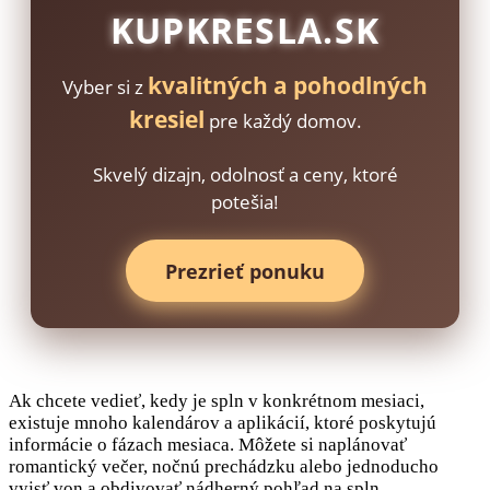
KUPKRESLA.SK
kvalitných a pohodlných
Vyber si z
kresiel
pre každý domov.
Skvelý dizajn, odolnosť a ceny, ktoré
potešia!
Prezrieť ponuku
Ak chcete vedieť, kedy je spln v konkrétnom mesiaci,
existuje mnoho kalendárov a aplikácií, ktoré poskytujú
informácie o fázach mesiaca. Môžete si naplánovať
romantický večer, nočnú prechádzku alebo jednoducho
vyjsť von a obdivovať nádherný pohľad na spln.