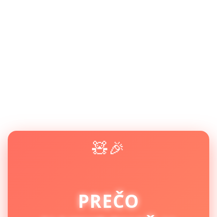
🧸🎉
PREČO