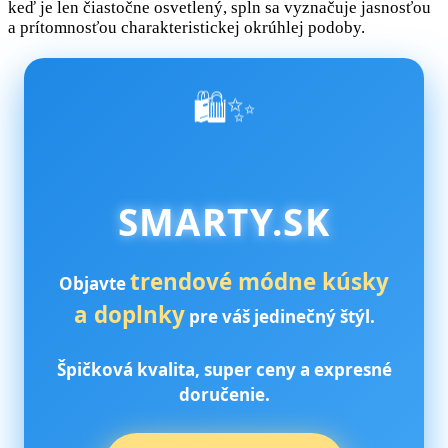
keď je len čiastočne osvetlený, spln sa vyznačuje jasnosťou
a prítomnosťou charakteristickej okrúhlej podoby.
🛍️✨
SMARTY.SK
trendové módne kúsky
Objavte
a doplnky
pre váš jedinečný štýl.
Špičková kvalita, super ceny a expresné
doručenie.