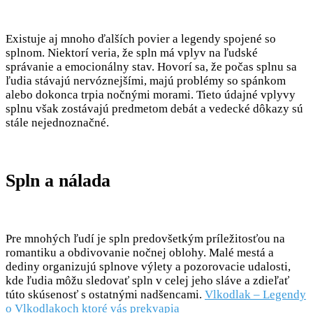
Existuje aj mnoho ďalších povier a legendy spojené so
splnom. Niektorí veria, že spln má vplyv na ľudské
správanie a emocionálny stav. Hovorí sa, že počas splnu sa
ľudia stávajú nervóznejšími, majú problémy so spánkom
alebo dokonca trpia nočnými morami. Tieto údajné vplyvy
splnu však zostávajú predmetom debát a vedecké dôkazy sú
stále nejednoznačné.
Spln a nálada
Pre mnohých ľudí je spln predovšetkým príležitosťou na
romantiku a obdivovanie nočnej oblohy. Malé mestá a
dediny organizujú splnove výlety a pozorovacie udalosti,
kde ľudia môžu sledovať spln v celej jeho sláve a zdieľať
túto skúsenosť s ostatnými nadšencami.
Vlkodlak – Legendy
o Vlkodlakoch ktoré vás prekvapia