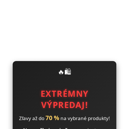
🔥🛍️
EXTRÉMNY
VÝPREDAJ!
70 %
Zľavy až do
na vybrané produkty!