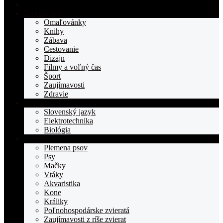
Domovská
stranka
Životný štýl
TOPden.sk
Omaľovánky
Knihy
Zábava
Cestovanie
Dizajn
Filmy a voľný čas
Šport
Zaujímavosti
Zdravie
Učivo
Slovenský jazyk
Elektrotechnika
Biológia
Zvieratá
Plemena psov
Psy
Mačky
Vtáky
Akvaristika
Kone
Králiky
Poľnohospodárske zvieratá
Zaujímavosti z ríše zvierat