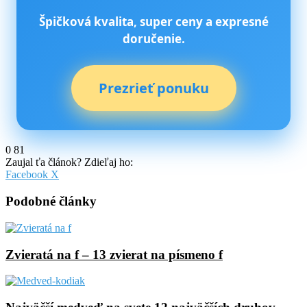
Špičková kvalita, super ceny a expresné
doručenie.
Prezrieť ponuku
0
81
Zaujal ťa článok? Zdieľaj ho:
Pinterest
Messenger
Messenger
WhatsApp
Share
Facebook
X
via
Email
Podobné články
Zvieratá na f – 13 zvierat na písmeno f