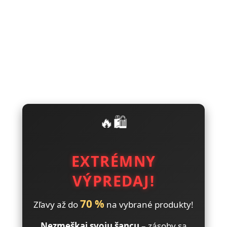
🔥🛍️
EXTRÉMNY
VÝPREDAJ!
70 %
Zľavy až do
na vybrané produkty!
Nezmeškaj svoju šancu
– zásoby sa