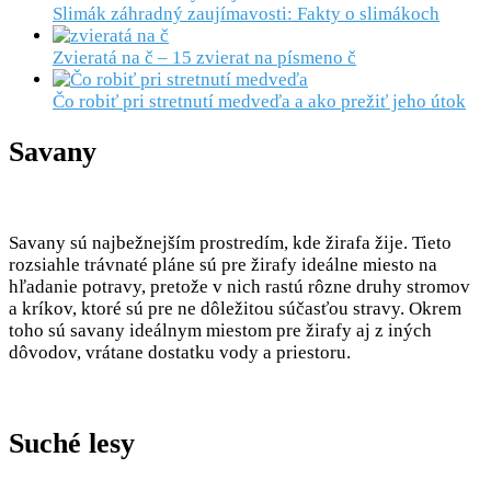
Slimák záhradný zaujímavosti: Fakty o slimákoch
Zvieratá na č – 15 zvierat na písmeno č
Čo robiť pri stretnutí medveďa a ako prežiť jeho útok
Savany
Savany sú najbežnejším prostredím, kde žirafa žije. Tieto
rozsiahle trávnaté pláne sú pre žirafy ideálne miesto na
hľadanie potravy, pretože v nich rastú rôzne druhy stromov
a kríkov, ktoré sú pre ne dôležitou súčasťou stravy. Okrem
toho sú savany ideálnym miestom pre žirafy aj z iných
dôvodov, vrátane dostatku vody a priestoru.
Suché lesy