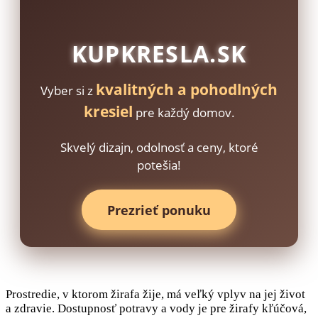
KUPKRESLA.SK
kvalitných a pohodlných
Vyber si z
kresiel
pre každý domov.
Skvelý dizajn, odolnosť a ceny, ktoré
potešia!
Prezrieť ponuku
Prostredie, v ktorom žirafa žije, má veľký vplyv na jej život
a zdravie. Dostupnosť potravy a vody je pre žirafy kľúčová,