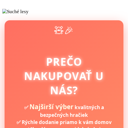
🧸🎉
PREČO
NAKUPOVAŤ U
NÁS?
Najširší výber
✅
kvalitných a
bezpečných hračiek
✅ Rýchle dodanie priamo k vám domov