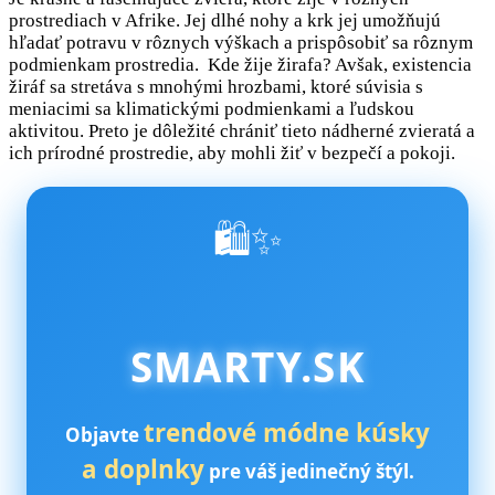
prostrediach v Afrike. Jej dlhé nohy a krk jej umožňujú
hľadať potravu v rôznych výškach a prispôsobiť sa rôznym
podmienkam prostredia. Kde žije žirafa? Avšak, existencia
žiráf sa stretáva s mnohými hrozbami, ktoré súvisia s
meniacimi sa klimatickými podmienkami a ľudskou
aktivitou. Preto je dôležité chrániť tieto nádherné zvieratá a
ich prírodné prostredie, aby mohli žiť v bezpečí a pokoji.
🛍️✨
SMARTY.SK
trendové módne kúsky
Objavte
a doplnky
pre váš jedinečný štýl.