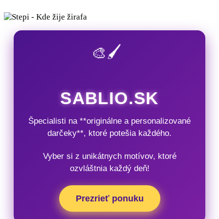
🎨🖌️
SABLIO.SK
Špecialisti na **originálne a personalizované
darčeky**, ktoré potešia každého.
Vyber si z unikátnych motívov, ktoré
ozvláštnia každý deň!
Prezrieť ponuku