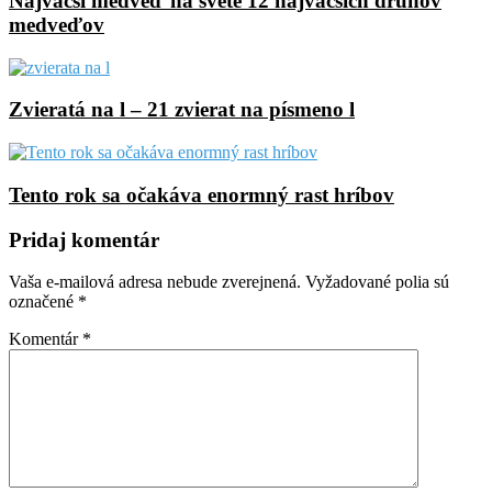
Najväčší medveď na svete 12 najväčších druhov
medveďov
Zvieratá na l – 21 zvierat na písmeno l
Tento rok sa očakáva enormný rast hríbov
Pridaj komentár
Vaša e-mailová adresa nebude zverejnená.
Vyžadované polia sú
označené
*
Komentár
*