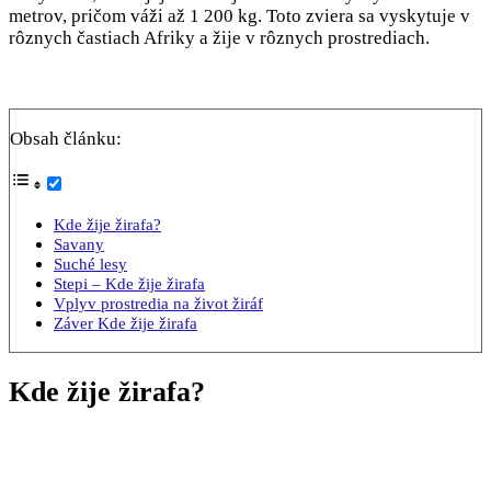
metrov, pričom váži až 1 200 kg. Toto zviera sa vyskytuje v
rôznych častiach Afriky a žije v rôznych prostrediach.
Obsah článku:
Kde žije žirafa?
Savany
Suché lesy
Stepi – Kde žije žirafa
Vplyv prostredia na život žiráf
Záver Kde žije žirafa
Kde žije žirafa?