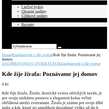
Rastliny
Liečivé byliny
Okrasné rastliny
Úžitkové rastliny
Recepty
Recepty
Osobnosti
O nás
Random
Article
Vyhľadávanie
Home
/
Zaujímavosti z ríše zvierat
/
Kde žije žirafa: Poznávame jej
domov
ZAUJÍMAVOSTI O ZVIERATÁCH
Zaujímavosti z ríše zvierat
Kde žije žirafa: Poznávame jej domov
0
81
Kde žije žirafa. Žirafa, ikonické zviera afrických saván, je
pre svoju unikátnu postavu a elegantnú krásu veľmi
obľúbená medzi zvieratami. Žirafa je známa pre svoje dlhé
nohy a krk, ktoré jej umožňujú dosiahnuť výšky až do 6