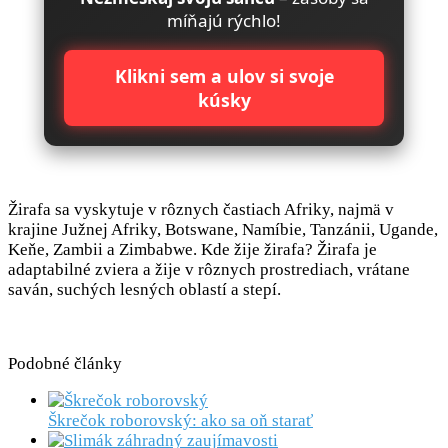
míňajú rýchlo!
Klikni sem a ulov si svoje
kúsky
Žirafa sa vyskytuje v rôznych častiach Afriky, najmä v
krajine Južnej Afriky, Botswane, Namíbie, Tanzánii, Ugande,
Keňe, Zambii a Zimbabwe. Kde žije žirafa? Žirafa je
adaptabilné zviera a žije v rôznych prostrediach, vrátane
saván, suchých lesných oblastí a stepí.
Podobné články
Škrečok roborovský: ako sa oň starať