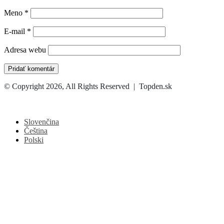
Meno
*
E-mail
*
Adresa webu
© Copyright 2026, All Rights Reserved | Topden.sk
Facebook
X
WhatsApp
Telegram
Back
to
top
Slovenčina
button
Čeština
Polski