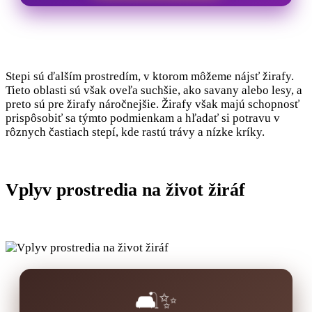
Stepi sú ďalším prostredím, v ktorom môžeme nájsť žirafy.
Tieto oblasti sú však oveľa suchšie, ako savany alebo lesy, a
preto sú pre žirafy náročnejšie. Žirafy však majú schopnosť
prispôsobiť sa týmto podmienkam a hľadať si potravu v
rôznych častiach stepí, kde rastú trávy a nízke kríky.
Vplyv prostredia na život žiráf
🛋️✨