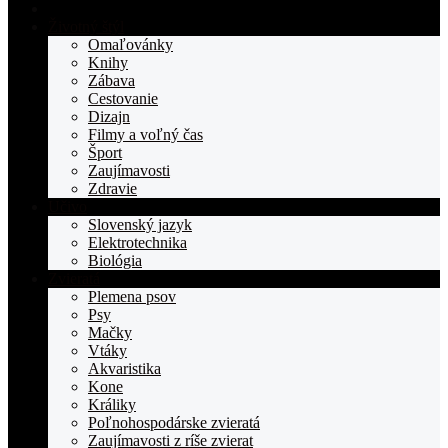
Domovská
stranka
Životný štýl
TOPden.sk
Omaľovánky
Knihy
Zábava
Cestovanie
Dizajn
Filmy a voľný čas
Šport
Zaujímavosti
Zdravie
Učivo
Slovenský jazyk
Elektrotechnika
Biológia
Zvieratá
Plemena psov
Psy
Mačky
Vtáky
Akvaristika
Kone
Králiky
Poľnohospodárske zvieratá
Zaujímavosti z ríše zvierat