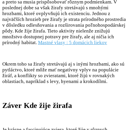
a preto sa musia prispôsobovať rôznym podmienkam. V
poslednej dobe sa však žirafy stretávajú s mnohými
hrozbami, ktoré ovplyvňujú ich existenciu. Jednou z
najväčších hrozieb pre žirafy je strata prírodného prostredia
v dôsledku odlesňovania a rozširovania poľnohospodárskej
pôdy. Kde žije žirafa. Tieto aktivity nielenže znižujú
množstvo dostupnej potravy pre žirafy, ale aj ničia ich
prírodný habitat.
Mastné vlasy : 5 domácich liekov
Okrem toho sa žirafy stretávajú aj s inými hrozbami, ako sú
pytláctvo, ktoré môže mať negatívny vplyv na populácie
žiráf, a konflikty so zvieratami, ktoré žijú v rovnakých
oblastiach, napríklad s levy, hyenami a krokodílmi.
Záver Kde žije žirafa
Je krásne a fascinujúce zviera, ktoré žije v rôznych