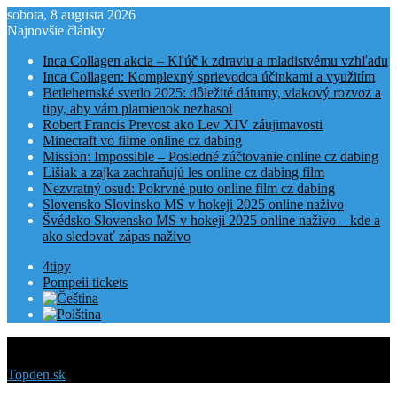
sobota, 8 augusta 2026
Najnovšie články
Inca Collagen akcia – Kľúč k zdraviu a mladistvému vzhľadu
Inca Collagen: Komplexný sprievodca účinkami a využitím
Betlehemské svetlo 2025: dôležité dátumy, vlakový rozvoz a
tipy, aby vám plamienok nezhasol
Robert Francis Prevost ako Lev XIV záujimavosti
Minecraft vo filme online cz dabing
Mission: Impossible – Posledné zúčtovanie online cz dabing
Lišiak a zajka zachraňujú les online cz dabing film
Nezvratný osud: Pokrvné puto online film cz dabing
Slovensko Slovinsko MS v hokeji 2025 online naživo
Švédsko Slovensko MS v hokeji 2025 online naživo – kde a
ako sledovať zápas naživo
4tipy
Pompeii tickets
Menu
Topden.sk