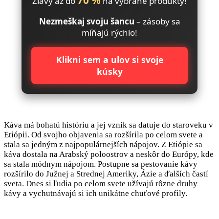
70 %
Zľavy až do
na vybrané produkty!
Nezmeškaj svoju šancu
– zásoby sa
míňajú rýchlo!
Klikni sem a ulov si svoje
kúsky
Káva má bohatú históriu a jej vznik sa datuje do staroveku v
Etiópii. Od svojho objavenia sa rozšírila po celom svete a
stala sa jedným z najpopulárnejších nápojov. Z Etiópie sa
káva dostala na Arabský poloostrov a neskôr do Európy, kde
sa stala módnym nápojom. Postupne sa pestovanie kávy
rozšírilo do Južnej a Strednej Ameriky, Ázie a ďalších častí
sveta. Dnes si ľudia po celom svete užívajú rôzne druhy
kávy a vychutnávajú si ich unikátne chuťové profily.