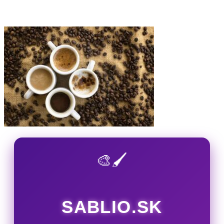
🎨🖌️
SABLIO.SK