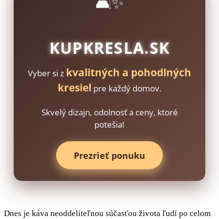
🛋️✨
KUPKRESLA.SK
kvalitných a pohodlných
Vyber si z
kresiel
pre každý domov.
Skvelý dizajn, odolnosť a ceny, ktoré
potešia!
Prezrieť ponuku
Dnes je káva neoddeliteľnou súčasťou života ľudí po celom