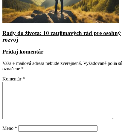
Rady do života: 10 zaujímavých rád pre osobný
rozvoj
Pridaj komentár
Vaša e-mailová adresa nebude zverejnená.
Vyžadované polia sú
označené
*
Komentár
*
Meno
*