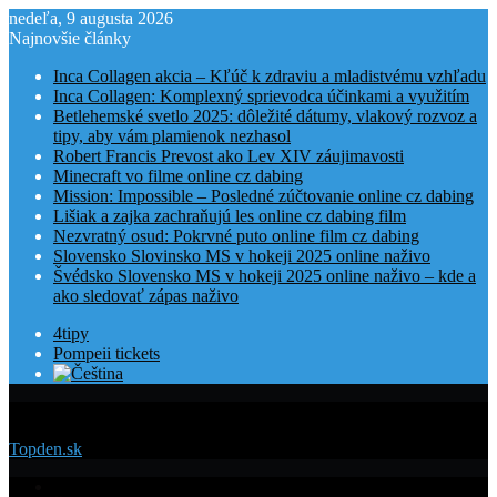
nedeľa, 9 augusta 2026
Najnovšie články
Inca Collagen akcia – Kľúč k zdraviu a mladistvému vzhľadu
Inca Collagen: Komplexný sprievodca účinkami a využitím
Betlehemské svetlo 2025: dôležité dátumy, vlakový rozvoz a
tipy, aby vám plamienok nezhasol
Robert Francis Prevost ako Lev XIV záujimavosti
Minecraft vo filme online cz dabing
Mission: Impossible – Posledné zúčtovanie online cz dabing
Lišiak a zajka zachraňujú les online cz dabing film
Nezvratný osud: Pokrvné puto online film cz dabing
Slovensko Slovinsko MS v hokeji 2025 online naživo
Švédsko Slovensko MS v hokeji 2025 online naživo – kde a
ako sledovať zápas naživo
4tipy
Pompeii tickets
Menu
Topden.sk
Domovská