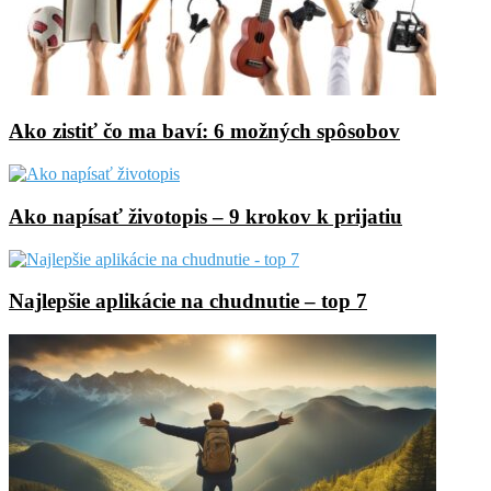
Ako zistiť čo ma baví: 6 možných spôsobov
Ako napísať životopis – 9 krokov k prijatiu
Najlepšie aplikácie na chudnutie – top 7