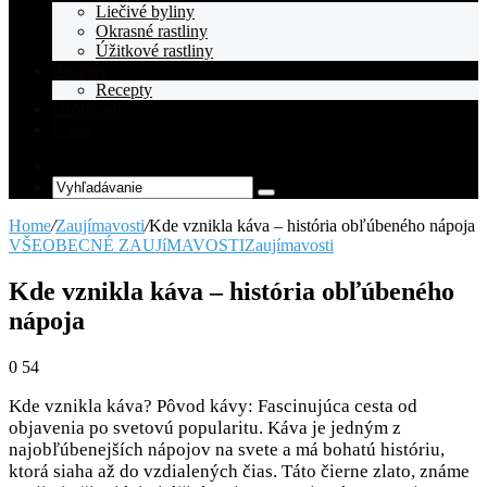
Liečivé byliny
Okrasné rastliny
Úžitkové rastliny
Recepty
Recepty
Osobnosti
O nás
Random
Article
Vyhľadávanie
Home
/
Zaujímavosti
/
Kde vznikla káva – história obľúbeného nápoja
VŠEOBECNÉ ZAUJíMAVOSTI
Zaujímavosti
Kde vznikla káva – história obľúbeného
nápoja
0
54
Kde vznikla káva? Pôvod kávy: Fascinujúca cesta od
objavenia po svetovú popularitu. Káva je jedným z
najobľúbenejších nápojov na svete a má bohatú históriu,
ktorá siaha až do vzdialených čias. Táto čierne zlato, známe