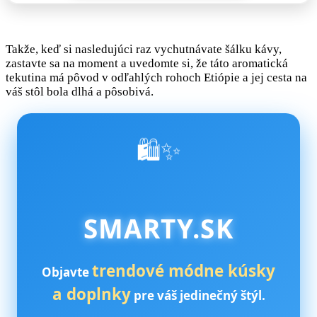
Takže, keď si nasledujúci raz vychutnávate šálku kávy,
zastavte sa na moment a uvedomte si, že táto aromatická
tekutina má pôvod v odľahlých rohoch Etiópie a jej cesta na
váš stôl bola dlhá a pôsobivá.
🛍️✨
SMARTY.SK
trendové módne kúsky
Objavte
a doplnky
pre váš jedinečný štýl.