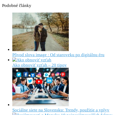
Podobné články
Pôvod slova image : Od staroveku po digitálnu éru
Ako obnoviť vzťah – 20 tipov
Sociálne siete na Slovensku: Trendy, použitie a vplyv