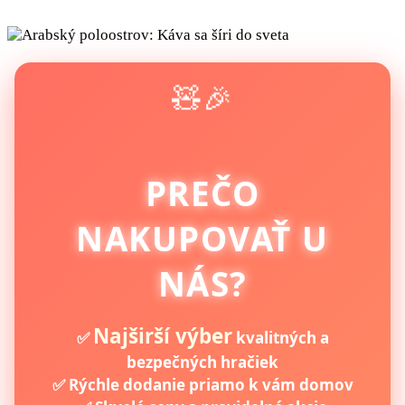
🧸🎉
PREČO
NAKUPOVAŤ U
NÁS?
Najširší výber
✅
kvalitných a
bezpečných hračiek
✅ Rýchle dodanie priamo k vám domov