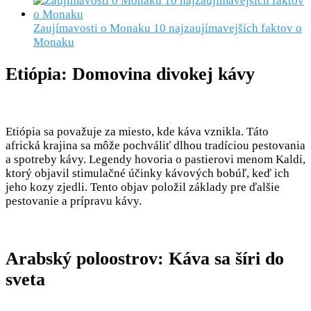
Zaujímavosti o Monaku 10 najzaujímavejších faktov o
Monaku
Etiópia: Domovina divokej kávy
Etiópia sa považuje za miesto, kde káva vznikla. Táto
africká krajina sa môže pochváliť dlhou tradíciou pestovania
a spotreby kávy. Legendy hovoria o pastierovi menom Kaldi,
ktorý objavil stimulačné účinky kávových bobúľ, keď ich
jeho kozy zjedli. Tento objav položil základy pre ďalšie
pestovanie a prípravu kávy.
Arabský poloostrov: Káva sa šíri do
sveta