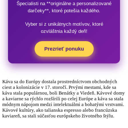
Špecialisti na **originálne a personalizované
darčeky**, ktoré potešia každého.
Vyber si z unikátnych motívov, ktoré
ozvláštnia každý deň!
Prezrieť ponuku
Káva sa do Európy dostala prostredníctvom obchodných
ciest a kolonizácie v 17. storočí. Prvými mestami, kde sa
káva stala populárnou, boli Benátky a Viedeň. Kávové domy
a kaviarne sa rýchlo rozšírili po celej Európe a káva sa stala
módnym nápojom medzi intelektuálmi a bohatými vrstvami.
Kávové kultúry, ako talianska espresso alebo francúzska
kaviareň, sa stali súčasťou európskeho životného štýlu.