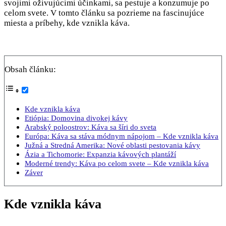
svojimi oživujúcimi účinkami, sa pestuje a konzumuje po
celom svete. V tomto článku sa pozrieme na fascinujúce
miesta a príbehy, kde vznikla káva.
Obsah článku:
Kde vznikla káva
Etiópia: Domovina divokej kávy
Arabský poloostrov: Káva sa šíri do sveta
Európa: Káva sa stáva módnym nápojom – Kde vznikla káva
Južná a Stredná Amerika: Nové oblasti pestovania kávy
Ázia a Tichomorie: Expanzia kávových plantáží
Moderné trendy: Káva po celom svete – Kde vznikla káva
Záver
Kde vznikla káva