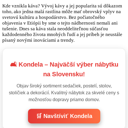
Kde vznikla káva? Vývoj kávy a jej popularita sú dôkazom
toho, ako jedna malá rastlina môže mať obrovský vplyv na
svetovú kultúru a hospodárstvo. Bez počiatočného
objavenia v Etiópii by sme o tejto nádhernosti nemali ani
tušenie. Dnes sa káva stala neoddeliteľnou súčasťou
každodenného života mnohých ľudí a jej príbeh je neustále
písaný novými inováciami a trendy.
🛋️ Kondela – Najväčší výber nábytku
na Slovensku!
Objav široký sortiment sedačiek, postelí, stolov,
stoličiek a dekorácií. Kvalitný nábytok za skvelé ceny s
možnosťou dopravy priamo domov.
🛒 Navštíviť Kondela