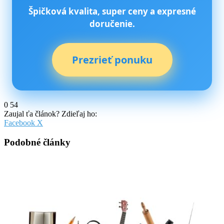
Špičková kvalita, super ceny a expresné
doručenie.
Prezrieť ponuku
0
54
Zaujal ťa článok? Zdieľaj ho:
Pinterest
Messenger
Messenger
WhatsApp
Share
Facebook
X
via
Email
Podobné články