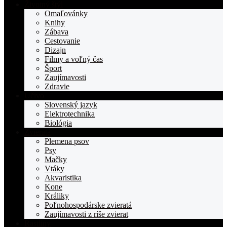
stranka
Životný štýl
TOPden.sk
Omaľovánky
Knihy
Zábava
Cestovanie
Dizajn
Filmy a voľný čas
Šport
Zaujímavosti
Zdravie
Učivo
Slovenský jazyk
Elektrotechnika
Biológia
Zvieratá
Plemena psov
Psy
Mačky
Vtáky
Akvaristika
Kone
Králiky
Poľnohospodárske zvieratá
Zaujímavosti z ríše zvierat
Rastliny