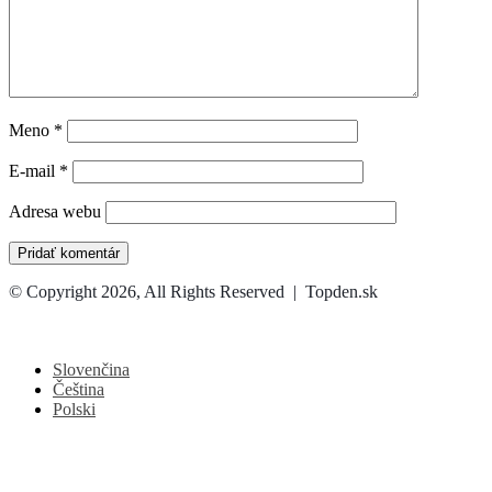
Meno
*
E-mail
*
Adresa webu
© Copyright 2026, All Rights Reserved | Topden.sk
Facebook
X
WhatsApp
Telegram
Back
to
top
Slovenčina
button
Čeština
Polski