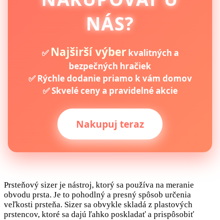
NÁS?
Najširší výber
✅
kvalitných a
bezpečných hračiek
✅ Rýchle dodanie priamo k vám domov
✅ Skvelé ceny a pravidelné akcie
Nakupuj teraz
Prsteňový sizer je nástroj, ktorý sa používa na meranie
obvodu prsta. Je to pohodlný a presný spôsob určenia
veľkosti prsteňa. Sizer sa obvykle skladá z plastových
prstencov, ktoré sa dajú ľahko poskladať a prispôsobiť