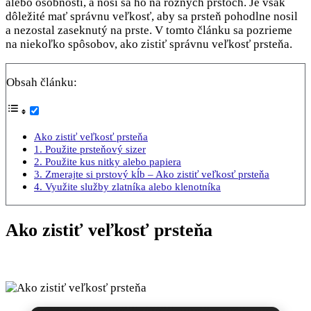
alebo osobnosti, a nosí sa ho na rôznych prstoch. Je však
dôležité mať správnu veľkosť, aby sa prsteň pohodlne nosil
a nezostal zaseknutý na prste. V tomto článku sa pozrieme
na niekoľko spôsobov, ako zistiť správnu veľkosť prsteňa.
Obsah článku:
Ako zistiť veľkosť prsteňa
1. Použite prsteňový sizer
2. Použite kus nitky alebo papiera
3. Zmerajte si prstový kĺb – Ako zistiť veľkosť prsteňa
4. Využite služby zlatníka alebo klenotníka
Ako zistiť veľkosť prsteňa