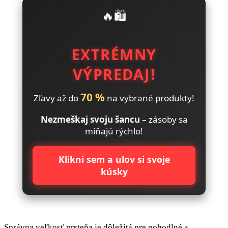
🔥🛍️
EXTRÉMNY
VÝPREDAJ!
70 %
Zľavy až do
na vybrané produkty!
Nezmeškaj svoju šancu
– zásoby sa
míňajú rýchlo!
Klikni sem a ulov si svoje
kúsky
Správna veľkosť prsteňa je dôležitá pre pohodlné a