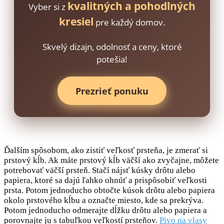
kvalitných a pohodlných
Vyber si z
kresiel
pre každý domov.
Skvelý dizajn, odolnosť a ceny, ktoré
potešia!
Prezrieť ponuku
Ďalším spôsobom, ako zistiť veľkosť prsteňa, je zmerať si
prstový kĺb. Ak máte prstový kĺb väčší ako zvyčajne, môžete
potrebovať väčší prsteň. Stačí nájsť kúsky drôtu alebo
papiera, ktoré sa dajú ľahko ohnúť a prispôsobiť veľkosti
prsta. Potom jednoducho obtočte kúsok drôtu alebo papiera
okolo prstového kĺbu a označte miesto, kde sa prekrýva.
Potom jednoducho odmerajte dĺžku drôtu alebo papiera a
porovnajte ju s tabuľkou veľkostí prsteňov.
Pivo na vlasy