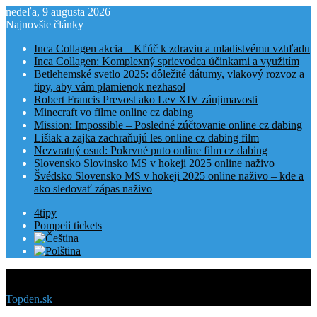
nedeľa, 9 augusta 2026
Najnovšie články
Inca Collagen akcia – Kľúč k zdraviu a mladistvému vzhľadu
Inca Collagen: Komplexný sprievodca účinkami a využitím
Betlehemské svetlo 2025: dôležité dátumy, vlakový rozvoz a
tipy, aby vám plamienok nezhasol
Robert Francis Prevost ako Lev XIV záujimavosti
Minecraft vo filme online cz dabing
Mission: Impossible – Posledné zúčtovanie online cz dabing
Lišiak a zajka zachraňujú les online cz dabing film
Nezvratný osud: Pokrvné puto online film cz dabing
Slovensko Slovinsko MS v hokeji 2025 online naživo
Švédsko Slovensko MS v hokeji 2025 online naživo – kde a
ako sledovať zápas naživo
4tipy
Pompeii tickets
Menu
Topden.sk