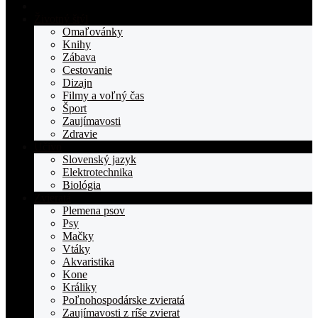
Domovská
stranka
Životný štýl
TOPden.sk
Omaľovánky
Knihy
Zábava
Cestovanie
Dizajn
Filmy a voľný čas
Šport
Zaujímavosti
Zdravie
Učivo
Slovenský jazyk
Elektrotechnika
Biológia
Zvieratá
Plemena psov
Psy
Mačky
Vtáky
Akvaristika
Kone
Králiky
Poľnohospodárske zvieratá
Zaujímavosti z ríše zvierat