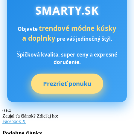
SMARTY.SK
trendové módne kúsky
Objavte
a doplnky
pre váš jedinečný štýl.
Špičková kvalita, super ceny a expresné
doručenie.
Prezrieť ponuku
0
64
Zaujal ťa článok? Zdieľaj ho:
Pinterest
Messenger
Messenger
WhatsApp
Share
Facebook
X
via
Email
Podobné články