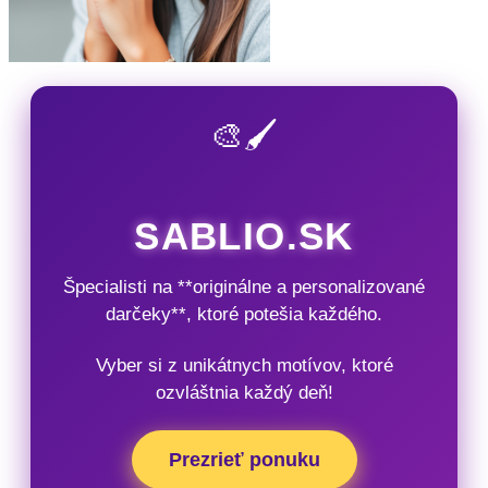
🎨🖌️
SABLIO.SK
Špecialisti na **originálne a personalizované
darčeky**, ktoré potešia každého.
Vyber si z unikátnych motívov, ktoré
ozvláštnia každý deň!
Prezrieť ponuku