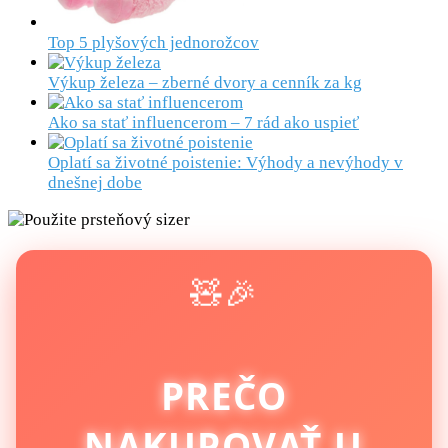
Top 5 plyšových jednorožcov
Výkup železa – zberné dvory a cenník za kg
Ako sa stať influencerom – 7 rád ako uspieť
Oplatí sa životné poistenie: Výhody a nevýhody v
dnešnej dobe
🧸🎉
PREČO
NAKUPOVAŤ U