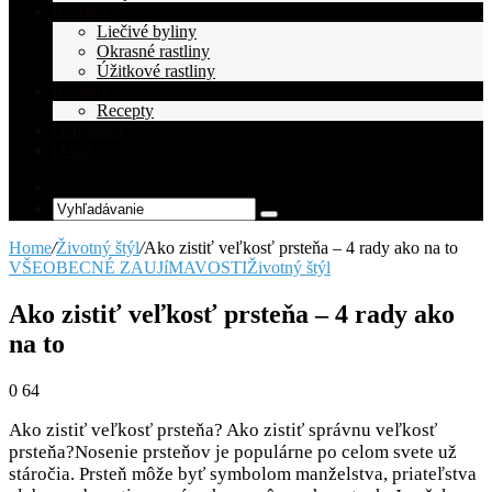
Rastliny
Liečivé byliny
Okrasné rastliny
Úžitkové rastliny
Recepty
Recepty
Osobnosti
O nás
Random
Article
Vyhľadávanie
Home
/
Životný štýl
/
Ako zistiť veľkosť prsteňa – 4 rady ako na to
VŠEOBECNÉ ZAUJíMAVOSTI
Životný štýl
Ako zistiť veľkosť prsteňa – 4 rady ako
na to
0
64
Ako zistiť veľkosť prsteňa? Ako zistiť správnu veľkosť
prsteňa?Nosenie prsteňov je populárne po celom svete už
stáročia. Prsteň môže byť symbolom manželstva, priateľstva