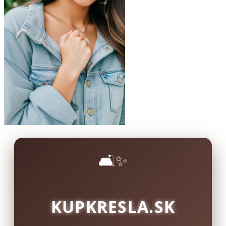
🛋️✨
KUPKRESLA.SK