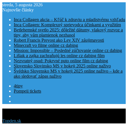
streda, 5 augusta 2026
Najnovšie články
Inca Collagen akcia – Kľúč k zdraviu a mladistvému vzhľadu
Inca Collagen: Komplexný sprievodca účinkami a využitím
Betlehemské svetlo 2025: dôležité dátumy, vlakový rozvoz a
tipy, aby vám plamienok nezhasol
Robert Francis Prevost ako Lev XIV záujimavosti
Minecraft vo filme online cz dabing
Mission: Impossible – Posledné zúčtovanie online cz dabing
Lišiak a zajka zachraňujú les online cz dabing film
Nezvratný osud: Pokrvné puto online film cz dabing
Slovensko Slovinsko MS v hokeji 2025 online naživo
Švédsko Slovensko MS v hokeji 2025 online naživo – kde a
ako sledovať zápas naživo
4tipy
Pompeii tickets
Menu
Topden.sk