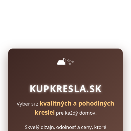
🛋️✨
KUPKRESLA.SK
kvalitných a pohodlných
Vyber si z
kresiel
pre každý domov.
Skvelý dizajn, odolnosť a ceny, ktoré