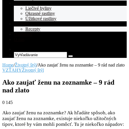
Rastliny
Liečivé byliny
Okrasné rastliny
Úžitkové rastliny
Recepty
Recepty
Osobnosti
O nás
Random
Article
Vyhľadávanie
Home
/
Životný štýl
/
Ako zaujať ženu na zoznamke – 9 rád nad zlato
VZŤAHY
Životný štýl
Ako zaujať ženu na zoznamke – 9 rád
nad zlato
0
145
Ako zaujať ženu na zoznamke? Ak hľadáte spôsob, ako
zaujať ženu na zoznamke, existuje niekoľko užitočných
tipov, ktoré by vám mohli pomôcť. Tu je niekoľko nápadov: