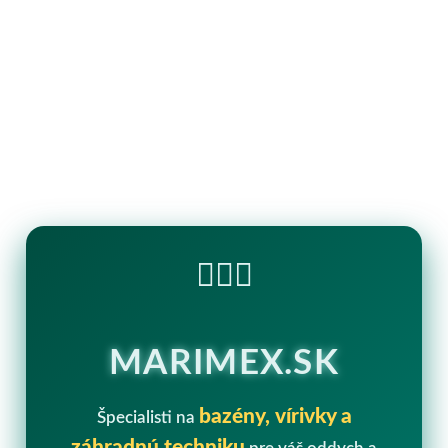
🏊‍♂️💧
MARIMEX.SK
bazény, vírivky a
Špecialisti na
záhradnú techniku