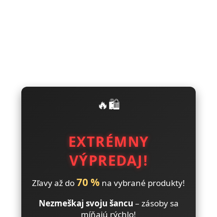
🔥🛍️
EXTRÉMNY
VÝPREDAJ!
70 %
Zľavy až do
na vybrané produkty!
Nezmeškaj svoju šancu
– zásoby sa
míňajú rýchlo!