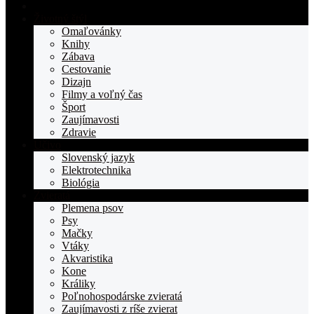
Domovská
stranka
Životný štýl
TOPden.sk
Omaľovánky
Knihy
Zábava
Cestovanie
Dizajn
Filmy a voľný čas
Šport
Zaujímavosti
Zdravie
Učivo
Slovenský jazyk
Elektrotechnika
Biológia
Zvieratá
Plemena psov
Psy
Mačky
Vtáky
Akvaristika
Kone
Králiky
Poľnohospodárske zvieratá
Zaujímavosti z ríše zvierat