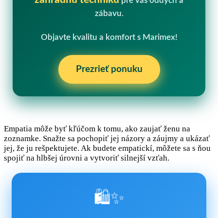
pre váš oddych a
zábavu.
Objavte kvalitu a komfort s Marimex!
Prezrieť ponuku
Empatia môže byť kľúčom k tomu, ako zaujať ženu na
zoznamke. Snažte sa pochopiť jej názory a záujmy a ukázať
jej, že ju rešpektujete. Ak budete empatickí, môžete sa s ňou
spojiť na hlbšej úrovni a vytvoriť silnejší vzťah.
🛍️✨