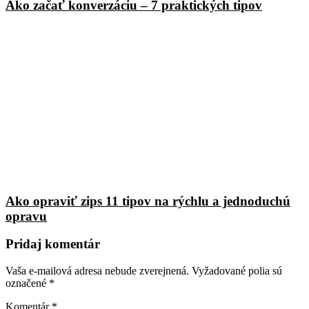
Ako začať konverzáciu – 7 praktických tipov
Ako opraviť zips 11 tipov na rýchlu a jednoduchú
opravu
Pridaj komentár
Vaša e-mailová adresa nebude zverejnená.
Vyžadované polia sú
označené
*
Komentár
*