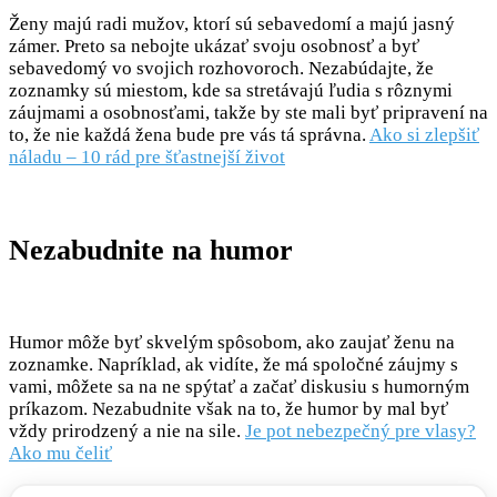
Ženy majú radi mužov, ktorí sú sebavedomí a majú jasný
zámer. Preto sa nebojte ukázať svoju osobnosť a byť
sebavedomý vo svojich rozhovoroch. Nezabúdajte, že
zoznamky sú miestom, kde sa stretávajú ľudia s rôznymi
záujmami a osobnosťami, takže by ste mali byť pripravení na
to, že nie každá žena bude pre vás tá správna.
Ako si zlepšiť
náladu – 10 rád pre šťastnejší život
Nezabudnite na humor
Humor môže byť skvelým spôsobom, ako zaujať ženu na
zoznamke. Napríklad, ak vidíte, že má spoločné záujmy s
vami, môžete sa na ne spýtať a začať diskusiu s humorným
príkazom. Nezabudnite však na to, že humor by mal byť
vždy prirodzený a nie na sile.
Je pot nebezpečný pre vlasy?
Ako mu čeliť