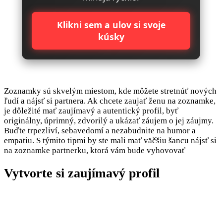
Klikni sem a ulov si svoje
kúsky
Zoznamky sú skvelým miestom, kde môžete stretnúť nových
ľudí a nájsť si partnera. Ak chcete zaujať ženu na zoznamke,
je dôležité mať zaujímavý a autentický profil, byť
originálny, úprimný, zdvorilý a ukázať záujem o jej záujmy.
Buďte trpezliví, sebavedomí a nezabudnite na humor a
empatiu. S týmito tipmi by ste mali mať väčšiu šancu nájsť si
na zoznamke partnerku, ktorá vám bude vyhovovať
Vytvorte si zaujímavý profil