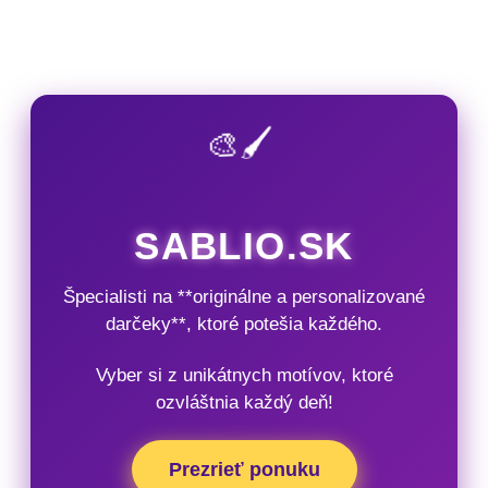
🎨🖌️
SABLIO.SK
Špecialisti na **originálne a personalizované
darčeky**, ktoré potešia každého.
Vyber si z unikátnych motívov, ktoré
ozvláštnia každý deň!
Prezrieť ponuku