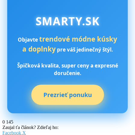
SMARTY.SK
trendové módne kúsky
Objavte
a doplnky
pre váš jedinečný štýl.
Špičková kvalita, super ceny a expresné
doručenie.
Prezrieť ponuku
0
145
Zaujal ťa článok? Zdieľaj ho:
Pinterest
Messenger
Messenger
WhatsApp
Share
Facebook
X