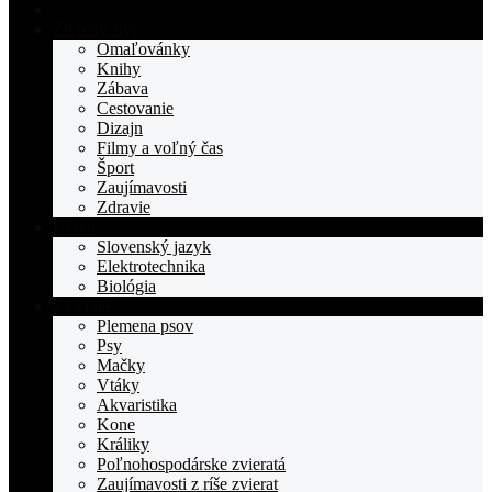
Domovská
stranka
Životný štýl
TOPden.sk
Omaľovánky
Knihy
Zábava
Cestovanie
Dizajn
Filmy a voľný čas
Šport
Zaujímavosti
Zdravie
Učivo
Slovenský jazyk
Elektrotechnika
Biológia
Zvieratá
Plemena psov
Psy
Mačky
Vtáky
Akvaristika
Kone
Králiky
Poľnohospodárske zvieratá
Zaujímavosti z ríše zvierat