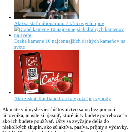
Ako sa stať milionárom: 7 kľúčových tipov
Drahé kamene 10 najcennejších drahých kameňov na
svete
Ako získať Kaufland Card a využiť jej výhody
Ak máte v úmysle viesť účtovníctvo sami, bez pomoci
účtovníka, musíte si ujasniť, ktoré účty budete potrebovať a
ako ich budete používať. Účty sa zvyčajne delia do
niekoľkých skupín, ako sú aktíva, pasíva, príjmy a výdavky.