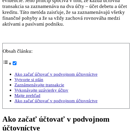
evidencie. Jeho princíp spočíva v tom, že každá účtovná
transakcia sa zaznamenáva na dva účty – účet debetu a účet
kreditu. Táto metóda zaisťuje, že sa zaznamenávajú všetky
finančné pohyby a že sa vždy zachová rovnováha medzi
aktívami a pasívami podniku.
Obsah článku:
Ako začať účtovať v podvojnom účtovníctve
Vytvorte si plán
Zaznámenávajte transakcie
Vykonávajte uzávierky účtov
Majte prehľad
Ako začať účtovať v podvojnom účtovníctve
Ako začať účtovať v podvojnom
účtovníctve