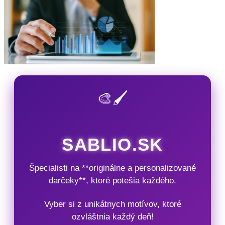
🎨🖌️
SABLIO.SK
Špecialisti na **originálne a personalizované
darčeky**, ktoré potešia každého.
Vyber si z unikátnych motívov, ktoré
ozvláštnia každý deň!