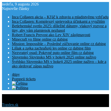
nedeľa, 9 augusta 2026
Najnovšie články
Inca Collagen akcia – Kľúč k zdraviu a mladistvému vzhľadu
Inca Collagen: Komplexný sprievodca účinkami a využitím
Betlehemské svetlo 2025: dôležité dátumy, vlakový rozvoz a
tipy, aby vám plamienok nezhasol
Robert Francis Prevost ako Lev XIV záujimavosti
Minecraft vo filme online cz dabing
Mission: Impossible – Posledné zúčtovanie online cz dabing
Lišiak a zajka zachraňujú les online cz dabing film
Nezvratný osud: Pokrvné puto online film cz dabing
Slovensko Slovinsko MS v hokeji 2025 online naživo
Švédsko Slovensko MS v hokeji 2025 online naživo – kde a
ako sledovať zápas naživo
4tipy
Pompeii tickets
Menu
Topden.sk