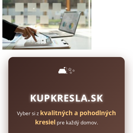
🛋️✨
KUPKRESLA.SK
kvalitných a pohodlných
Vyber si z
kresiel
pre každý domov.