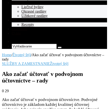
Rastliny
Liečivé byliny
Okrasné rastliny
Úžitkové rastliny
Recepty
Recepty
Osobnosti
O nás
Random
Article
Vyhľadávanie
Home
/
Životný štýl
/
Ako začať účtovať v podvojnom účtovníctve –
rady
SLUŽBY A ZAMESTNANIE
Životný štýl
Ako začať účtovať v podvojnom
účtovníctve – rady
0
29
Ako začať účtovať v podvojnom účtovníctve. Podvojné
účtovníctvo je základom každej kvalitnej účtovnej