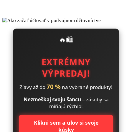
🔥🛍️
EXTRÉMNY
VÝPREDAJ!
70 %
Zľavy až do
na vybrané produkty!
Nezmeškaj svoju šancu
– zásoby sa
míňajú rýchlo!
Klikni sem a ulov si svoje
kúsky