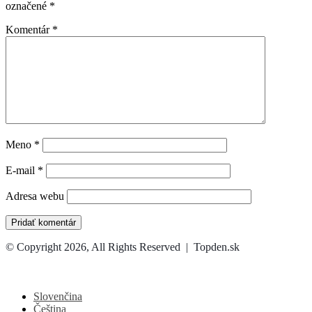
označené
*
Komentár
*
Meno
*
E-mail
*
Adresa webu
© Copyright 2026, All Rights Reserved | Topden.sk
Facebook
X
WhatsApp
Telegram
Back
to
top
Slovenčina
button
Čeština