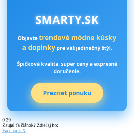
SMARTY.SK
trendové módne kúsky
Objavte
a doplnky
pre váš jedinečný štýl.
Špičková kvalita, super ceny a expresné
doručenie.
Prezrieť ponuku
0
29
Zaujal ťa článok? Zdieľaj ho:
Pinterest
Messenger
Messenger
WhatsApp
Share
Facebook
X