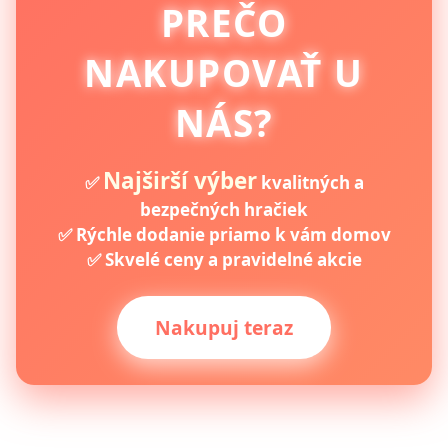
PREČO
NAKUPOVAŤ U
NÁS?
Najširší výber
✅
kvalitných a
bezpečných hračiek
✅ Rýchle dodanie priamo k vám domov
✅ Skvelé ceny a pravidelné akcie
Nakupuj teraz