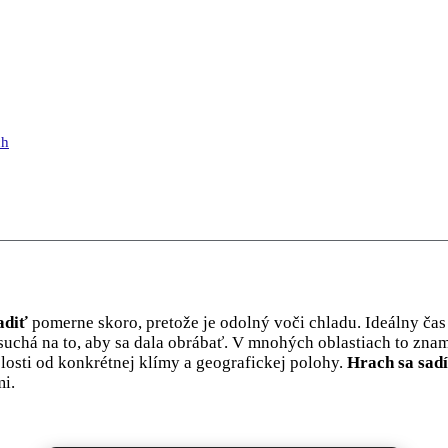
ch
adiť
pomerne skoro, pretože je odolný voči chladu. Ideálny ča
 suchá na to, aby sa dala obrábať. V mnohých oblastiach to zn
osti od konkrétnej klímy a geografickej polohy.
Hrach sa sadí
mi.