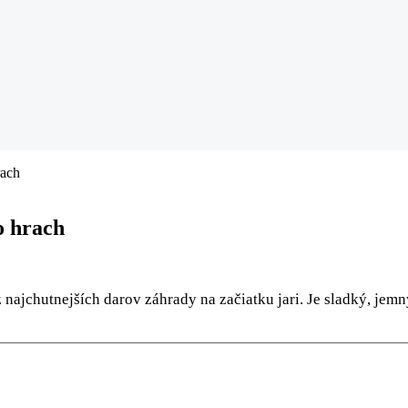
rach
o hrach
 najchutnejších darov záhrady na začiatku jari. Je sladký, jem