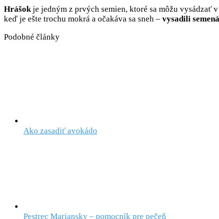
Hrášok
je jedným z prvých semien, ktoré sa môžu vysádzať v 
keď je ešte trochu mokrá a očakáva sa sneh –
vysadili semen
Podobné články
Ako zasadiť avokádo
Pestrec Mariansky – pomocník pre pečeň