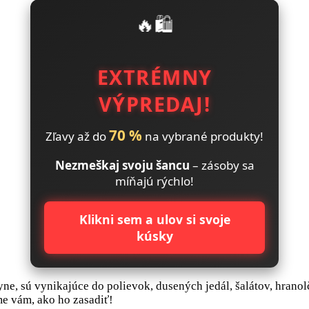
🔥🛍️
EXTRÉMNY
VÝPREDAJ!
70 %
Zľavy až do
na vybrané produkty!
Nezmeškaj svoju šancu
– zásoby sa
míňajú rýchlo!
Klikni sem a ulov si svoje
kúsky
ne, sú vynikajúce do polievok, dusených jedál, šalátov, hrano
e vám, ako ho zasadiť!