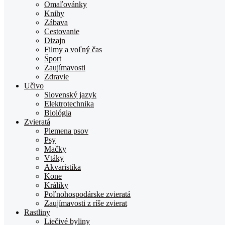
TOPden.sk
Omaľovánky
Knihy
Zábava
Cestovanie
Dizajn
Filmy a voľný čas
Šport
Zaujímavosti
Zdravie
Učivo
Slovenský jazyk
Elektrotechnika
Biológia
Zvieratá
Plemena psov
Psy
Mačky
Vtáky
Akvaristika
Kone
Králiky
Poľnohospodárske zvieratá
Zaujímavosti z ríše zvierat
Rastliny
Liečivé byliny