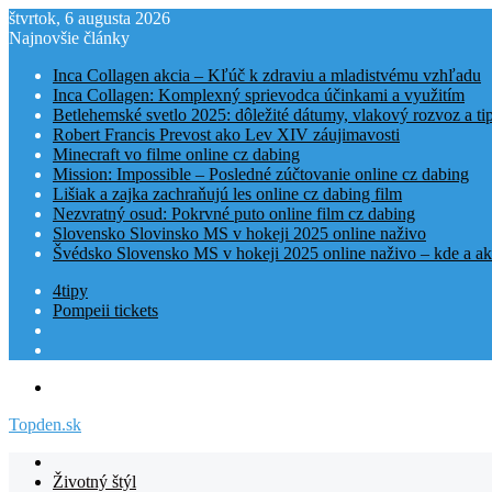
štvrtok, 6 augusta 2026
Najnovšie články
Inca Collagen akcia – Kľúč k zdraviu a mladistvému vzhľadu
Inca Collagen: Komplexný sprievodca účinkami a využitím
Betlehemské svetlo 2025: dôležité dátumy, vlakový rozvoz a t
Robert Francis Prevost ako Lev XIV záujimavosti
Minecraft vo filme online cz dabing
Mission: Impossible – Posledné zúčtovanie online cz dabing
Lišiak a zajka zachraňujú les online cz dabing film
Nezvratný osud: Pokrvné puto online film cz dabing
Slovensko Slovinsko MS v hokeji 2025 online naživo
Švédsko Slovensko MS v hokeji 2025 online naživo – kde a ak
4tipy
Pompeii tickets
Menu
Topden.sk
Domovská
stranka
Životný štýl