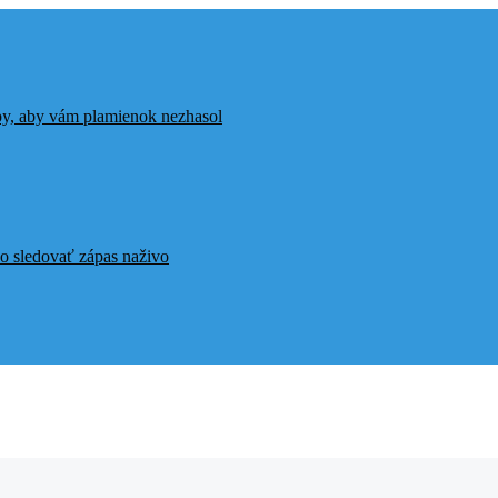
ipy, aby vám plamienok nezhasol
o sledovať zápas naživo