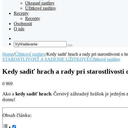
Okrasné rastliny
Úžitkové rastliny
Recepty
Recepty
Osobnosti
O nás
Random
Article
Vyhľadávanie
Home
/
Úžitkové rastliny
/
Kedy sadiť hrach a rady pri starostlivosti o h
STAROSTLIVOSŤ A SADENIE UŽITKOVÉ
Úžitkové rastliny
Kedy sadiť hrach a rady pri starostlivosti 
0
969
Ako a
kedy sadiť hrach
. Čerstvý záhradný hrášok je jedným z
domu!
Obsah článku: