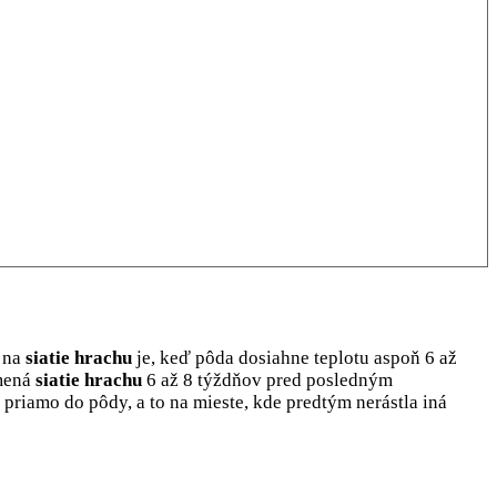
s na
siatie hrachu
je, keď pôda dosiahne teplotu aspoň 6 až
amená
siatie hrachu
6 až 8 týždňov pred posledným
priamo do pôdy, a to na mieste, kde predtým nerástla iná