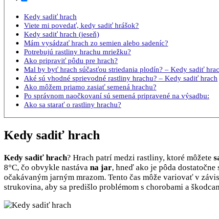
Kedy sadiť hrach
Viete mi povedať, kedy sadiť hrášok?
Kedy sadiť hrach (jeseň)
Mám vysádzať hrach zo semien alebo sadeníc?
Potrebujú rastliny hrachu mriežku?
Ako pripraviť pôdu pre hrach?
Mal by byť hrach súčasťou striedania plodín? – Kedy sadiť hra
Aké sú vhodné sprievodné rastliny hrachu? – Kedy sadiť hrach
Ako môžem priamo zasiať semená hrachu?
Po správnom naočkovaní sú semená pripravené na výsadbu:
Ako sa starať o rastliny hrachu?
Kedy sadiť hrach
Kedy sadiť hrach
? Hrach patrí medzi rastliny, ktoré môžete
s
8°C, čo obvykle nastáva
na jar
, hneď ako je pôda dostatočne
očakávaným jarným mrazom. Tento čas môže variovať v závisl
strukovina, aby sa predišlo problémom s chorobami a škodca