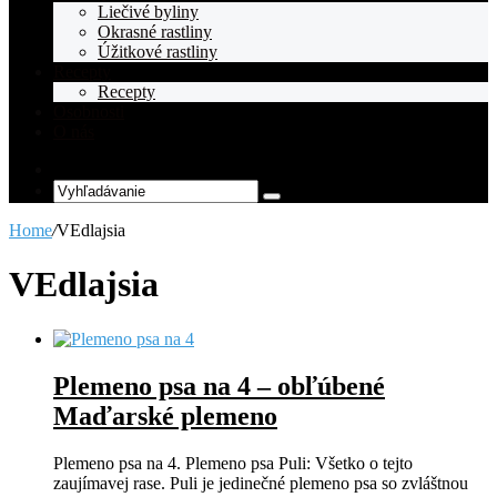
Liečivé byliny
Okrasné rastliny
Úžitkové rastliny
Recepty
Recepty
Osobnosti
O nás
Random
Article
Vyhľadávanie
Home
/
VEdlajsia
VEdlajsia
Plemeno psa na 4 – obľúbené
Maďarské plemeno
Plemeno psa na 4. Plemeno psa Puli: Všetko o tejto
zaujímavej rase. Puli je jedinečné plemeno psa so zvláštnou