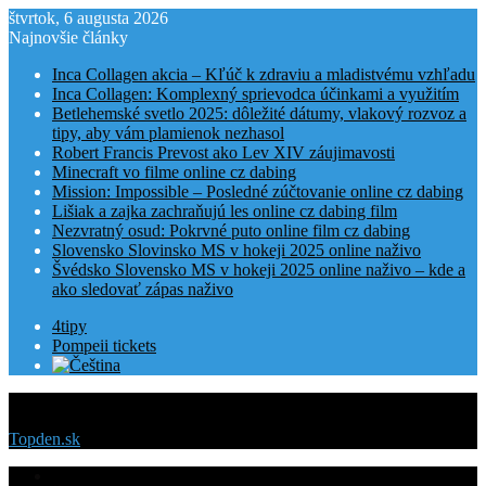
štvrtok, 6 augusta 2026
Najnovšie články
Inca Collagen akcia – Kľúč k zdraviu a mladistvému vzhľadu
Inca Collagen: Komplexný sprievodca účinkami a využitím
Betlehemské svetlo 2025: dôležité dátumy, vlakový rozvoz a
tipy, aby vám plamienok nezhasol
Robert Francis Prevost ako Lev XIV záujimavosti
Minecraft vo filme online cz dabing
Mission: Impossible – Posledné zúčtovanie online cz dabing
Lišiak a zajka zachraňujú les online cz dabing film
Nezvratný osud: Pokrvné puto online film cz dabing
Slovensko Slovinsko MS v hokeji 2025 online naživo
Švédsko Slovensko MS v hokeji 2025 online naživo – kde a
ako sledovať zápas naživo
4tipy
Pompeii tickets
Menu
Topden.sk
Domovská