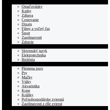
stranka
Životný štýl
TOPden.sk
Omaľovánky
Knihy
Zábava
Cestovanie
Dizajn
Filmy a voľný čas
Šport
Zaujímavosti
Zdravie
Učivo
Slovenský jazyk
Elektrotechnika
Biológia
Zvieratá
Plemena psov
Psy
Mačky
Vtáky
Akvaristika
Kone
Králiky
Poľnohospodárske zvieratá
Zaujímavosti z ríše zvierat
Rastliny